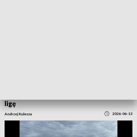
POWRÓT DO
GORZÓW WLKP.
TVP REGIONY
Piast Żmigród – Stilon Gorzów. Baraż o III
ligę
2026-06-13
Andrzej Kulesza