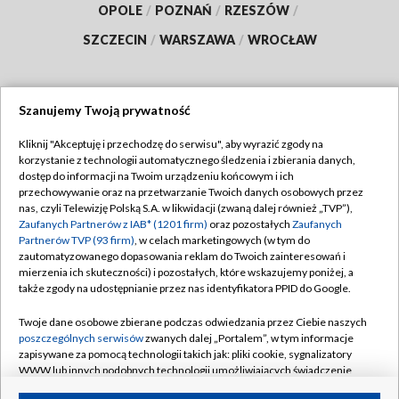
OPOLE
/
POZNAŃ
/
RZESZÓW
/
SZCZECIN
/
WARSZAWA
/
WROCŁAW
Szanujemy Twoją prywatność
Dołącz do nas:
Kliknij "Akceptuję i przechodzę do serwisu", aby wyrazić zgody na
korzystanie z technologii automatycznego śledzenia i zbierania danych,
TVP
dostęp do informacji na Twoim urządzeniu końcowym i ich
Abonament TVP
przechowywanie oraz na przetwarzanie Twoich danych osobowych przez
Regulamin TVP
nas, czyli Telewizję Polską S.A. w likwidacji (zwaną dalej również „TVP”),
Emisja w TVP
Polityka prywatności
Zaufanych Partnerów z IAB* (1201 firm)
oraz pozostałych
Zaufanych
Partnerów TVP (93 firm)
, w celach marketingowych (w tym do
Centrum informacji TVP
Moje zgody
zautomatyzowanego dopasowania reklam do Twoich zainteresowań i
mierzenia ich skuteczności) i pozostałych, które wskazujemy poniżej, a
Naziemna Telewizja Cyfrowa
Pomoc
także zgody na udostępnianie przez nas identyfikatora PPID do Google.
Sklep TVP
Biuro reklamy
Twoje dane osobowe zbierane podczas odwiedzania przez Ciebie naszych
Rada Programowa
Kontakt
poszczególnych serwisów
zwanych dalej „Portalem”, w tym informacje
zapisywane za pomocą technologii takich jak: pliki cookie, sygnalizatory
System NOS
WWW lub innych podobnych technologii umożliwiających świadczenie
dopasowanych i bezpiecznych usług, personalizację treści oraz reklam,
Informacje o nadawcy
Kanały