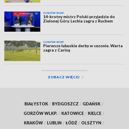
GORZÓW WLKP.
14-krotny mistrz Polski przyjedzie do
Zielonej Góry. Lechia zagra z Ruchem
GORZÓW WLKP.
Pierwsze lubuskie derby w sezonie. Warta
zagra z Cariną
ZOBACZ WIĘCEJ
BIAŁYSTOK
/
BYDGOSZCZ
/
GDAŃSK
/
GORZÓW WLKP.
/
KATOWICE
/
KIELCE
/
KRAKÓW
/
LUBLIN
/
ŁÓDŹ
/
OLSZTYN
/