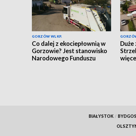
GORZÓW WLKP.
GORZÓW
Co dalej z ekociepłownią w
Duże 
Gorzowie? Jest stanowisko
Strze
Narodowego Funduszu
więce
BIAŁYSTOK
/
BYDGO
OLSZTY