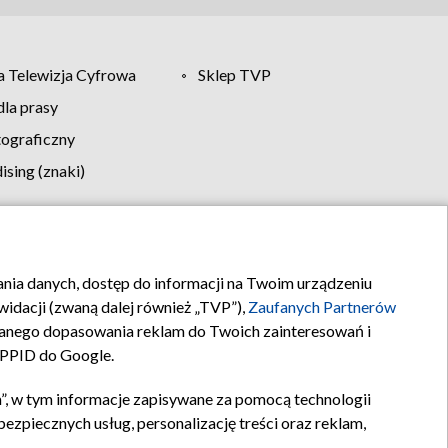
 Telewizja Cyfrowa
Sklep TVP
la prasy
tograficzny
sing (znaki)
klamy
Kontakt
rania danych, dostęp do informacji na Twoim urządzeniu
idacji (zwaną dalej również „TVP”),
Zaufanych Partnerów
anego dopasowania reklam do Twoich zainteresowań i
a PPID do Google.
”, w tym informacje zapisywane za pomocą technologii
zpiecznych usług, personalizację treści oraz reklam,