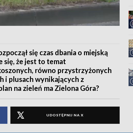
zpoczął się czas dbania o miejską
się, że jest to temat
koszonych, równo przystrzyżonych
h i plusach wynikających z
 plan na zieleń ma Zielona Góra?
UDOSTĘPNIJ NA X