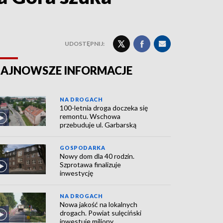
UDOSTĘPNIJ:
AJNOWSZE INFORMACJE
NA DROGACH
100-letnia droga doczeka się
remontu. Wschowa
przebuduje ul. Garbarską
GOSPODARKA
Nowy dom dla 40 rodzin.
Szprotawa finalizuje
inwestycję
NA DROGACH
Nowa jakość na lokalnych
drogach. Powiat sulęciński
inwestuje miliony