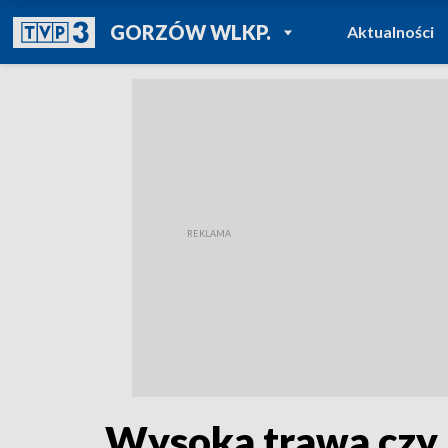
POWRÓT DO
GORZÓW WLKP.
Aktualności
TVP REGIONY
Wysoka trawa czy 