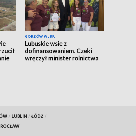
GORZÓW WLKP.
ie
Lubuskie wsie z
rzucił
dofinansowaniem. Czeki
anie
wręczył minister rolnictwa
KÓW
/
LUBLIN
/
ŁÓDŹ
/
ROCŁAW