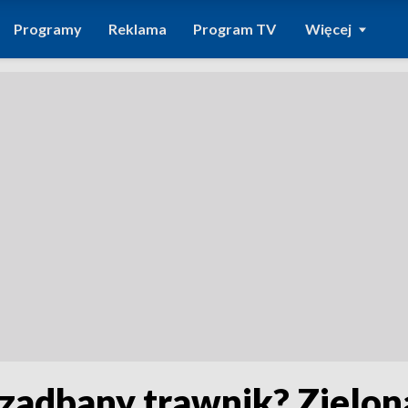
Programy
Reklama
Program TV
Więcej
zadbany trawnik? Zielon