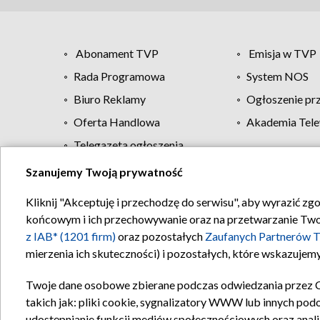
Abonament TVP
Emisja w TVP
Rada Programowa
System NOS
Biuro Reklamy
Ogłoszenie pr
Oferta Handlowa
Akademia Tele
Telegazeta ogłoszenia
Szanujemy Twoją prywatność
Regulamin TVP
Kliknij "Akceptuję i przechodzę do serwisu", aby wyrazić zg
końcowym i ich przechowywanie oraz na przetwarzanie Twoich
z IAB* (1201 firm)
oraz pozostałych
Zaufanych Partnerów T
mierzenia ich skuteczności) i pozostałych, które wskazujemy
Twoje dane osobowe zbierane podczas odwiedzania przez 
takich jak: pliki cookie, sygnalizatory WWW lub innych pod
udostępnianie funkcji mediów społecznościowych oraz anali