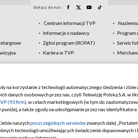
Dołącz do nas:
Centrum informacji TVP
Naziemna
Informacje o nadawcy
Program d
zetargowe
Zgłoś program (ROPAT)
Serwis fo
wizyjna
Kariera w TVP
Merchandi
Polityka prywatności
Moje zgody
Pomoc
Biuro re
ody na korzystanie z technologii automatycznego śledzenia i zbie
 danych osobowych przez nas, czyli Telewizję Polską S.A. w likw
VP (93 firm)
, w celach marketingowych (w tym do zautomatyzow
 poniżej, a także zgody na udostępnianie przez nas identyfikator
Ciebie naszych
poszczególnych serwisów
zwanych dalej „Portalem
obnych technologii umożliwiających świadczenie dopasowanych i be
zowanie ruchu w Internecie.