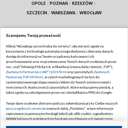
OPOLE
/
POZNAŃ
/
RZESZÓW
/
SZCZECIN
/
WARSZAWA
/
WROCŁAW
Szanujemy Twoją prywatność
Dołącz do nas:
Kliknij "Akceptuję i przechodzę do serwisu", aby wyrazić zgody na
korzystanie z technologii automatycznego śledzenia i zbierania danych,
TVP
dostęp do informacji na Twoim urządzeniu końcowym i ich
Abonament TVP
przechowywanie oraz na przetwarzanie Twoich danych osobowych przez
Regulamin TVP
nas, czyli Telewizję Polską S.A. w likwidacji (zwaną dalej również „TVP”),
Emisja w TVP
Polityka prywatności
Zaufanych Partnerów z IAB* (1201 firm)
oraz pozostałych
Zaufanych
Partnerów TVP (93 firm)
, w celach marketingowych (w tym do
Centrum informacji TVP
Moje zgody
zautomatyzowanego dopasowania reklam do Twoich zainteresowań i
mierzenia ich skuteczności) i pozostałych, które wskazujemy poniżej, a
Naziemna Telewizja Cyfrowa
Pomoc
także zgody na udostępnianie przez nas identyfikatora PPID do Google.
Sklep TVP
Biuro reklamy
Twoje dane osobowe zbierane podczas odwiedzania przez Ciebie naszych
Rada Programowa
Kontakt
poszczególnych serwisów
zwanych dalej „Portalem”, w tym informacje
zapisywane za pomocą technologii takich jak: pliki cookie, sygnalizatory
System NOS
WWW lub innych podobnych technologii umożliwiających świadczenie
dopasowanych i bezpiecznych usług, personalizację treści oraz reklam,
Informacje o nadawcy
Kanały