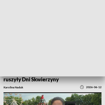
POWRÓT DO
GORZÓW WLKP.
TVP REGIONY
Rekord Polski w rytmie „Kaczuch”. Tak
ruszyły Dni Skwierzyny
2026-06-12
Karolina Naduk