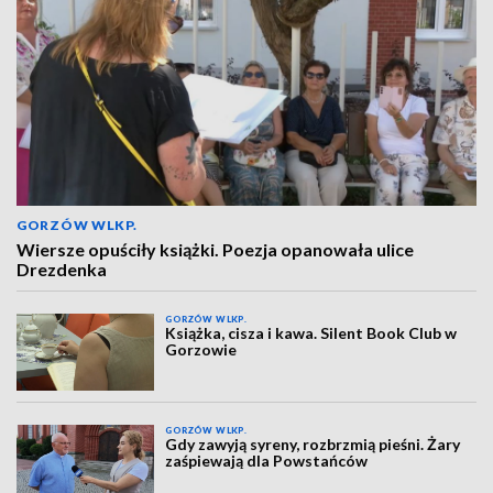
GORZÓW WLKP.
Wiersze opuściły książki. Poezja opanowała ulice
Drezdenka
GORZÓW WLKP.
Książka, cisza i kawa. Silent Book Club w
Gorzowie
GORZÓW WLKP.
Gdy zawyją syreny, rozbrzmią pieśni. Żary
zaśpiewają dla Powstańców