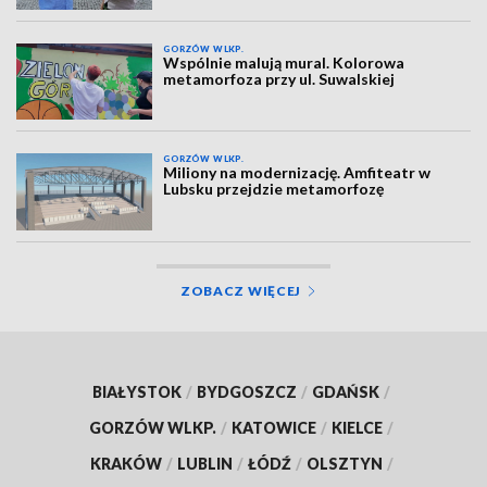
GORZÓW WLKP.
Wspólnie malują mural. Kolorowa
metamorfoza przy ul. Suwalskiej
GORZÓW WLKP.
Miliony na modernizację. Amfiteatr w
Lubsku przejdzie metamorfozę
ZOBACZ WIĘCEJ
BIAŁYSTOK
/
BYDGOSZCZ
/
GDAŃSK
/
GORZÓW WLKP.
/
KATOWICE
/
KIELCE
/
KRAKÓW
/
LUBLIN
/
ŁÓDŹ
/
OLSZTYN
/