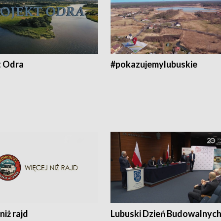
t Odra
#pokazujemylubuskie
niż rajd
Lubuski Dzień Budowalnyc