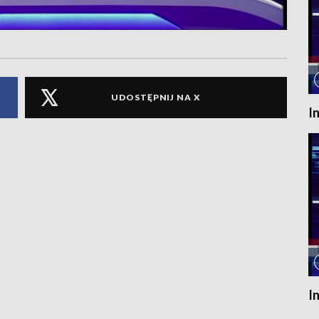
UDOSTĘPNIJ NA X
I
I