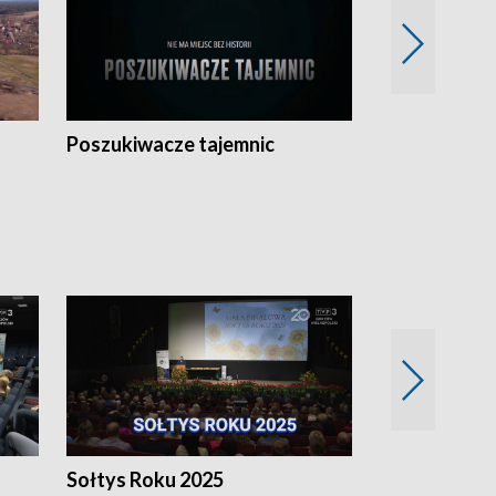
Poszukiwacze tajemnic
Kostrzyn na 
h
Sołtys Roku 2025
20 lat minęł