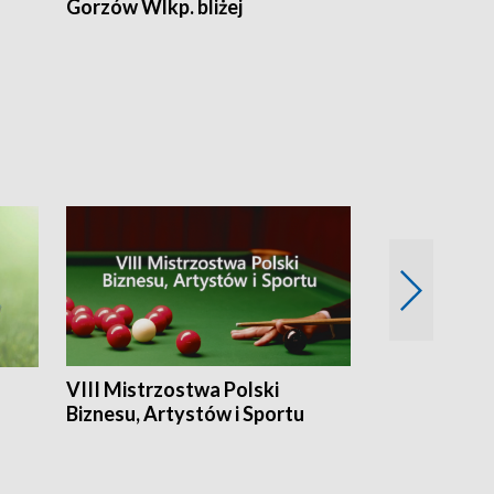
Gorzów Wlkp. bliżej
Lubuskie bliż
VIII Mistrzostwa Polski
Cztery kwar
Biznesu, Artystów i Sportu