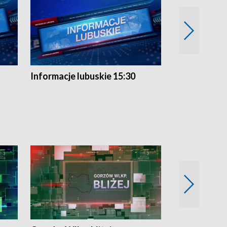
Informacje lubuskie 15:30
Przegląd ty