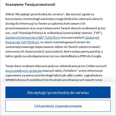
Szanujemy Twoją prywatność
Kliknij "Akceptuję i przechodzę do serwisu", aby wyrazić zgody na
korzystanie z technologii automatycznego śledzenia i zbierania danych,
dostęp do informacji na Twoim urządzeniu końcowym i ich
przechowywanie oraz na przetwarzanie Twoich danych osobowych przez
nas, czyli Telewizję Polską S.A. w likwidacji (zwaną dalej również „TVP”),
Zaufanych Partnerów z IAB* (1201 firm)
oraz pozostałych
Zaufanych
Partnerów TVP (93 firm)
, w celach marketingowych (w tym do
zautomatyzowanego dopasowania reklam do Twoich zainteresowań i
mierzenia ich skuteczności) i pozostałych, które wskazujemy poniżej, a
także zgody na udostępnianie przez nas identyfikatora PPID do Google.
Twoje dane osobowe zbierane podczas odwiedzania przez Ciebie naszych
poszczególnych serwisów
zwanych dalej „Portalem”, w tym informacje
zapisywane za pomocą technologii takich jak: pliki cookie, sygnalizatory
WWW lub innych podobnych technologii umożliwiających świadczenie
dopasowanych i bezpiecznych usług, personalizację treści oraz reklam,
udostępnianie funkcji mediów społecznościowych oraz analizowanie
Akceptuję i przechodzę do serwisu
ruchu w Internecie.
Twoje dane osobowe zbierane podczas odwiedzania przez Ciebie
Ustawienia zaawansowane
poszczególnych serwisów
na Portalu, takie jak adresy IP, identyfikatory
Twoich urządzeń końcowych i identyfikatory plików cookie, informacje o