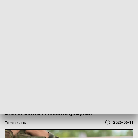
POWRÓT DO
GORZÓW WLKP.
TVP REGIONY
Nadodrzański Oddział Straży Granicznej
deportował z Polski 11. Ukraińców,
Białorusina i Kolumbijczyka!
2026-06-11
Tomasz Jocz