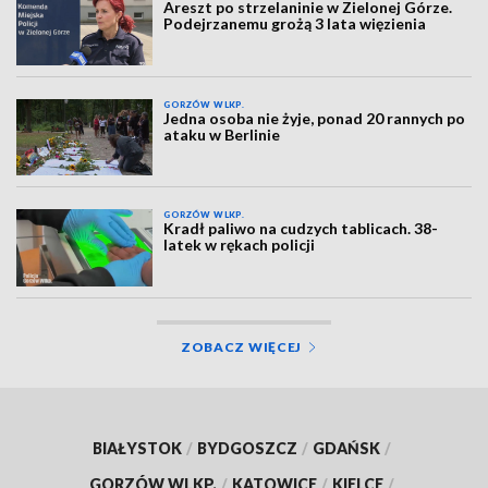
Areszt po strzelaninie w Zielonej Górze.
Podejrzanemu grożą 3 lata więzienia
GORZÓW WLKP.
Jedna osoba nie żyje, ponad 20 rannych po
ataku w Berlinie
GORZÓW WLKP.
Kradł paliwo na cudzych tablicach. 38-
latek w rękach policji
ZOBACZ WIĘCEJ
BIAŁYSTOK
/
BYDGOSZCZ
/
GDAŃSK
/
GORZÓW WLKP.
/
KATOWICE
/
KIELCE
/