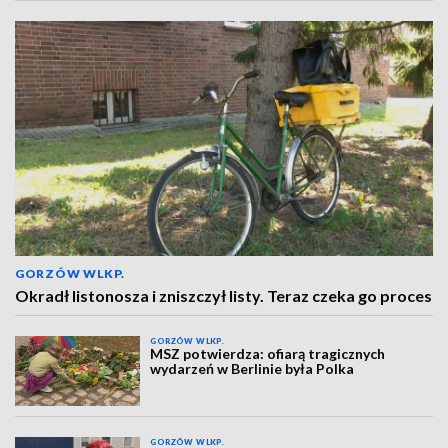
GORZÓW WLKP.
Okradł listonosza i zniszczył listy. Teraz czeka go proces
GORZÓW WLKP.
MSZ potwierdza: ofiarą tragicznych
wydarzeń w Berlinie była Polka
GORZÓW WLKP.