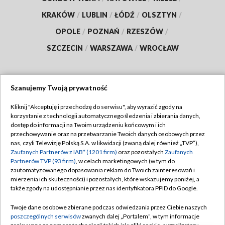
KRAKÓW
/
LUBLIN
/
ŁÓDŹ
/
OLSZTYN
/
OPOLE
/
POZNAŃ
/
RZESZÓW
/
SZCZECIN
/
WARSZAWA
/
WROCŁAW
Szanujemy Twoją prywatność
Dołącz do nas:
Kliknij "Akceptuję i przechodzę do serwisu", aby wyrazić zgody na
korzystanie z technologii automatycznego śledzenia i zbierania danych,
TVP
dostęp do informacji na Twoim urządzeniu końcowym i ich
Abonament TVP
przechowywanie oraz na przetwarzanie Twoich danych osobowych przez
Regulamin TVP
nas, czyli Telewizję Polską S.A. w likwidacji (zwaną dalej również „TVP”),
Emisja w TVP
Polityka prywatności
Zaufanych Partnerów z IAB* (1201 firm)
oraz pozostałych
Zaufanych
Partnerów TVP (93 firm)
, w celach marketingowych (w tym do
Centrum informacji TVP
Moje zgody
zautomatyzowanego dopasowania reklam do Twoich zainteresowań i
mierzenia ich skuteczności) i pozostałych, które wskazujemy poniżej, a
Naziemna Telewizja Cyfrowa
Pomoc
także zgody na udostępnianie przez nas identyfikatora PPID do Google.
Sklep TVP
Biuro reklamy
Twoje dane osobowe zbierane podczas odwiedzania przez Ciebie naszych
Rada Programowa
Kontakt
poszczególnych serwisów
zwanych dalej „Portalem”, w tym informacje