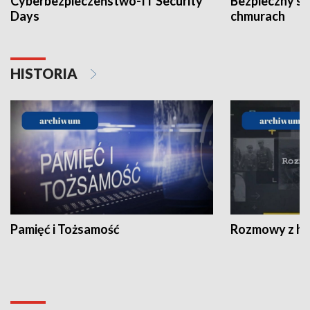
Cyberbezpieczeństwo-IT Security
Bezpieczny s
Days
chmurach
HISTORIA
Pamięć i Tożsamość
Rozmowy z his