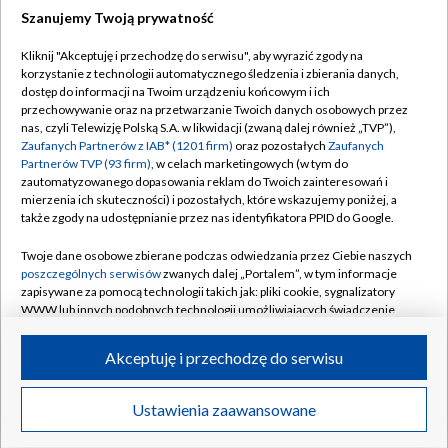
Szanujemy Twoją prywatność
Dołącz do nas:
Kliknij "Akceptuję i przechodzę do serwisu", aby wyrazić zgody na
korzystanie z technologii automatycznego śledzenia i zbierania danych,
TVP
dostęp do informacji na Twoim urządzeniu końcowym i ich
Abonament TVP
przechowywanie oraz na przetwarzanie Twoich danych osobowych przez
Regulamin TVP
nas, czyli Telewizję Polską S.A. w likwidacji (zwaną dalej również „TVP”),
Emisja w TVP
Polityka prywatności
Zaufanych Partnerów z IAB* (1201 firm)
oraz pozostałych
Zaufanych
Partnerów TVP (93 firm)
, w celach marketingowych (w tym do
Centrum informacji TVP
Moje zgody
zautomatyzowanego dopasowania reklam do Twoich zainteresowań i
mierzenia ich skuteczności) i pozostałych, które wskazujemy poniżej, a
Naziemna Telewizja Cyfrowa
Pomoc
także zgody na udostępnianie przez nas identyfikatora PPID do Google.
Sklep TVP
Biuro reklamy
Twoje dane osobowe zbierane podczas odwiedzania przez Ciebie naszych
Rada Programowa
Kontakt
poszczególnych serwisów
zwanych dalej „Portalem”, w tym informacje
zapisywane za pomocą technologii takich jak: pliki cookie, sygnalizatory
System NOS
WWW lub innych podobnych technologii umożliwiających świadczenie
dopasowanych i bezpiecznych usług, personalizację treści oraz reklam,
Informacje o nadawcy
Kanały
udostępnianie funkcji mediów społecznościowych oraz analizowanie
Akceptuję i przechodzę do serwisu
ruchu w Internecie.
Program dla prasy
©2026 Telewizja Polska S.A. w likwidacji
Biuro Reklamy
Twoje dane osobowe zbierane podczas odwiedzania przez Ciebie
Ustawienia zaawansowane
poszczególnych serwisów
na Portalu, takie jak adresy IP, identyfikatory
Ogłoszenie przetargowe
Twoich urządzeń końcowych i identyfikatory plików cookie, informacje o