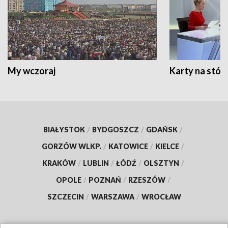
My wczoraj
Karty na stół:
BIAŁYSTOK
/
BYDGOSZCZ
/
GDAŃSK
/
GORZÓW WLKP.
/
KATOWICE
/
KIELCE
/
KRAKÓW
/
LUBLIN
/
ŁÓDŹ
/
OLSZTYN
/
OPOLE
/
POZNAŃ
/
RZESZÓW
/
SZCZECIN
/
WARSZAWA
/
WROCŁAW