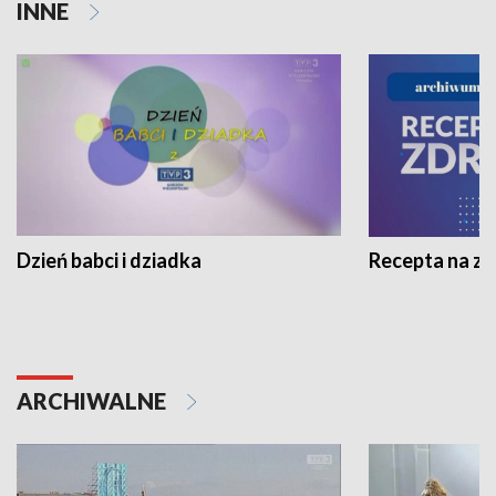
INNE
Dzień babci i dziadka
Recepta na z
ARCHIWALNE