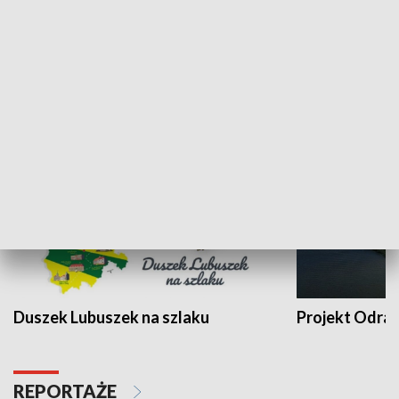
Kalejdoskop
Sołtys na med
WYPOCZYNEK I REKREACJA
Duszek Lubuszek na szlaku
Projekt Odra
REPORTAŻE