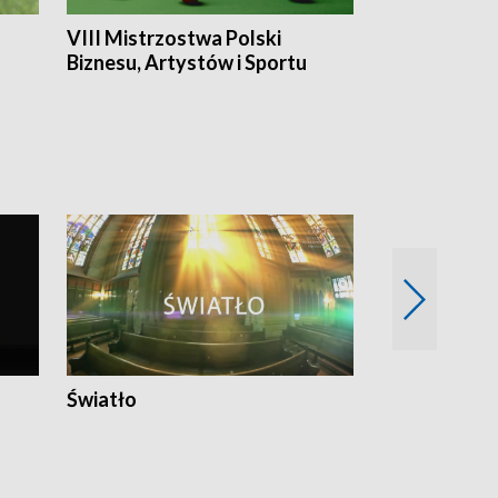
VIII Mistrzostwa Polski
Cztery kwar
Biznesu, Artystów i Sportu
Światło
Nowy adres