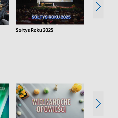
h
Sołtys Roku 2025
20 lat minęł
Wlkp.