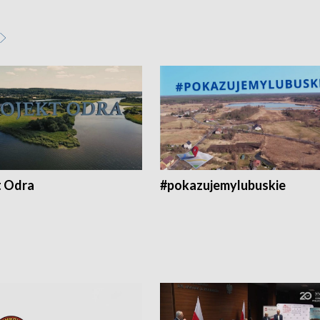
t Odra
#pokazujemylubuskie