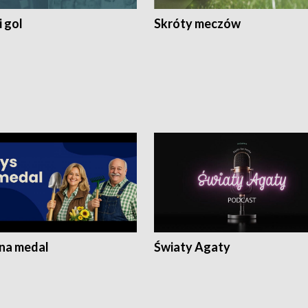
 gol
Skróty meczów
 na medal
Światy Agaty