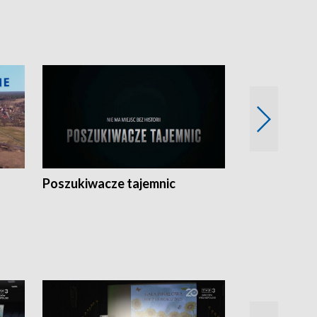
Poszukiwacze tajemnic
Kostrzyn na 