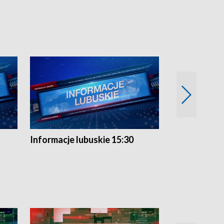
Informacje lubuskie 15:30
Przegląd ty