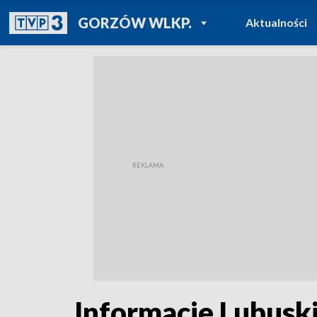
POWRÓT DO
GORZÓW WLKP.
Aktualności
TVP REGIONY
Informacje Lubusk