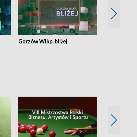
Gorzów Wlkp. bliżej
Lubuskie bliż