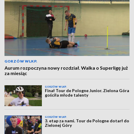
GORZÓW WLKP.
Aurum rozpoczyna nowy rozdział. Walka o Superligę już
za miesiąc
GORZÓW WLKP.
Finał Tour de Pologne Junior. Zielona Góra
gościła młode talenty
GORZÓW WLKP.
3. etap za nami. Tour de Pologne dotarł do
Zielonej Góry