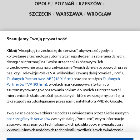
OPOLE
/
POZNAŃ
/
RZESZÓW
/
SZCZECIN
/
WARSZAWA
/
WROCŁAW
Szanujemy Twoją prywatność
Dołącz do nas:
Kliknij "Akceptuję i przechodzę do serwisu", aby wyrazić zgody na
korzystanie z technologii automatycznego śledzenia i zbierania danych,
TVP
dostęp do informacji na Twoim urządzeniu końcowym i ich
Abonament TVP
przechowywanie oraz na przetwarzanie Twoich danych osobowych przez
Regulamin TVP
nas, czyli Telewizję Polską S.A. w likwidacji (zwaną dalej również „TVP”),
Emisja w TVP
Polityka prywatności
Zaufanych Partnerów z IAB* (1201 firm)
oraz pozostałych
Zaufanych
Partnerów TVP (93 firm)
, w celach marketingowych (w tym do
Centrum informacji TVP
Moje zgody
zautomatyzowanego dopasowania reklam do Twoich zainteresowań i
mierzenia ich skuteczności) i pozostałych, które wskazujemy poniżej, a
Naziemna Telewizja Cyfrowa
Pomoc
także zgody na udostępnianie przez nas identyfikatora PPID do Google.
Sklep TVP
Biuro reklamy
Twoje dane osobowe zbierane podczas odwiedzania przez Ciebie naszych
Rada Programowa
Kontakt
poszczególnych serwisów
zwanych dalej „Portalem”, w tym informacje
zapisywane za pomocą technologii takich jak: pliki cookie, sygnalizatory
System NOS
WWW lub innych podobnych technologii umożliwiających świadczenie
dopasowanych i bezpiecznych usług, personalizację treści oraz reklam,
Informacje o nadawcy
Kanały