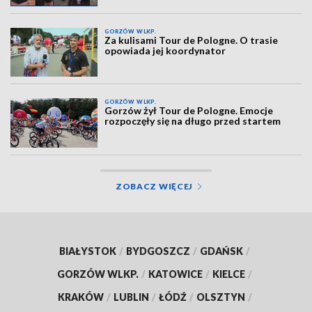
GORZÓW WLKP.
Za kulisami Tour de Pologne. O trasie
opowiada jej koordynator
GORZÓW WLKP.
Gorzów żył Tour de Pologne. Emocje
rozpoczęły się na długo przed startem
ZOBACZ WIĘCEJ
BIAŁYSTOK
/
BYDGOSZCZ
/
GDAŃSK
/
GORZÓW WLKP.
/
KATOWICE
/
KIELCE
/
KRAKÓW
/
LUBLIN
/
ŁÓDŹ
/
OLSZTYN
/