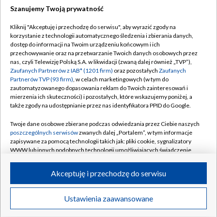
Szanujemy Twoją prywatność
Dołącz do nas:
Kliknij "Akceptuję i przechodzę do serwisu", aby wyrazić zgody na
korzystanie z technologii automatycznego śledzenia i zbierania danych,
TVP
dostęp do informacji na Twoim urządzeniu końcowym i ich
Abonament TVP
przechowywanie oraz na przetwarzanie Twoich danych osobowych przez
Regulamin TVP
nas, czyli Telewizję Polską S.A. w likwidacji (zwaną dalej również „TVP”),
Emisja w TVP
Polityka prywatności
Zaufanych Partnerów z IAB* (1201 firm)
oraz pozostałych
Zaufanych
Partnerów TVP (93 firm)
, w celach marketingowych (w tym do
Centrum informacji TVP
Moje zgody
zautomatyzowanego dopasowania reklam do Twoich zainteresowań i
mierzenia ich skuteczności) i pozostałych, które wskazujemy poniżej, a
Naziemna Telewizja Cyfrowa
Pomoc
także zgody na udostępnianie przez nas identyfikatora PPID do Google.
Sklep TVP
Biuro reklamy
Twoje dane osobowe zbierane podczas odwiedzania przez Ciebie naszych
Rada Programowa
Kontakt
poszczególnych serwisów
zwanych dalej „Portalem”, w tym informacje
zapisywane za pomocą technologii takich jak: pliki cookie, sygnalizatory
System NOS
WWW lub innych podobnych technologii umożliwiających świadczenie
dopasowanych i bezpiecznych usług, personalizację treści oraz reklam,
Informacje o nadawcy
Kanały
udostępnianie funkcji mediów społecznościowych oraz analizowanie
Akceptuję i przechodzę do serwisu
ruchu w Internecie.
Program dla prasy
©2026 Telewizja Polska S.A. w likwidacji
Biuro Reklamy
Twoje dane osobowe zbierane podczas odwiedzania przez Ciebie
Ustawienia zaawansowane
poszczególnych serwisów
na Portalu, takie jak adresy IP, identyfikatory
Ogłoszenie przetargowe
Twoich urządzeń końcowych i identyfikatory plików cookie, informacje o