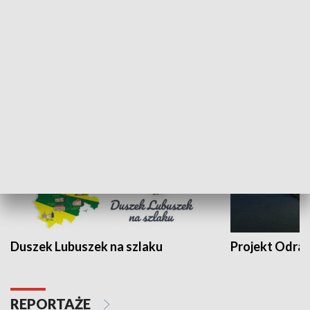
Kalejdoskop
Sołtys na med
WYPOCZYNEK I REKREACJA
Duszek Lubuszek na szlaku
Projekt Odra
REPORTAŻE