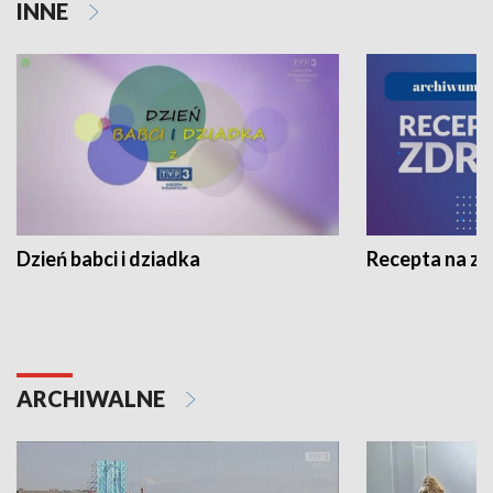
INNE
Dzień babci i dziadka
Recepta na z
ARCHIWALNE