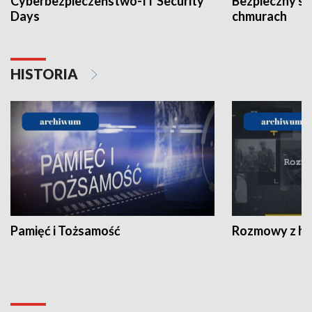
Cyberbezpieczeństwo-IT Security
Bezpieczny s
Days
chmurach
HISTORIA
Pamięć i Tożsamość
Rozmowy z his