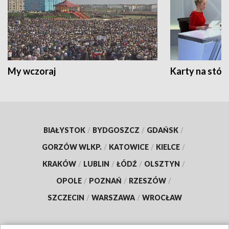
My wczoraj
Karty na stół:
BIAŁYSTOK
/
BYDGOSZCZ
/
GDAŃSK
/
GORZÓW WLKP.
/
KATOWICE
/
KIELCE
/
KRAKÓW
/
LUBLIN
/
ŁÓDŹ
/
OLSZTYN
/
OPOLE
/
POZNAŃ
/
RZESZÓW
/
SZCZECIN
/
WARSZAWA
/
WROCŁAW