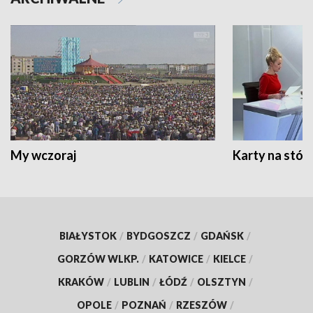
My wczoraj
Karty na stół:
BIAŁYSTOK
/
BYDGOSZCZ
/
GDAŃSK
/
GORZÓW WLKP.
/
KATOWICE
/
KIELCE
/
KRAKÓW
/
LUBLIN
/
ŁÓDŹ
/
OLSZTYN
/
OPOLE
/
POZNAŃ
/
RZESZÓW
/