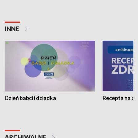
INNE
Dzień babci i dziadka
Recepta na z
ARCHIWALNE