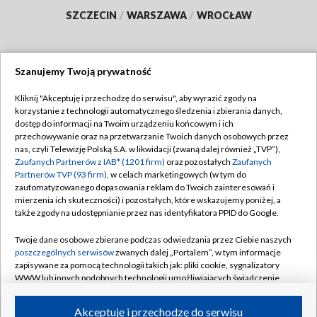
SZCZECIN
/
WARSZAWA
/
WROCŁAW
Szanujemy Twoją prywatność
Dołącz do nas:
Kliknij "Akceptuję i przechodzę do serwisu", aby wyrazić zgody na
korzystanie z technologii automatycznego śledzenia i zbierania danych,
TVP
dostęp do informacji na Twoim urządzeniu końcowym i ich
Abonament TVP
przechowywanie oraz na przetwarzanie Twoich danych osobowych przez
Regulamin TVP
nas, czyli Telewizję Polską S.A. w likwidacji (zwaną dalej również „TVP”),
Emisja w TVP
Polityka prywatności
Zaufanych Partnerów z IAB* (1201 firm)
oraz pozostałych
Zaufanych
Partnerów TVP (93 firm)
, w celach marketingowych (w tym do
Centrum informacji TVP
Moje zgody
zautomatyzowanego dopasowania reklam do Twoich zainteresowań i
mierzenia ich skuteczności) i pozostałych, które wskazujemy poniżej, a
Naziemna Telewizja Cyfrowa
Pomoc
także zgody na udostępnianie przez nas identyfikatora PPID do Google.
Sklep TVP
Biuro reklamy
Twoje dane osobowe zbierane podczas odwiedzania przez Ciebie naszych
Rada Programowa
Kontakt
poszczególnych serwisów
zwanych dalej „Portalem”, w tym informacje
zapisywane za pomocą technologii takich jak: pliki cookie, sygnalizatory
System NOS
WWW lub innych podobnych technologii umożliwiających świadczenie
dopasowanych i bezpiecznych usług, personalizację treści oraz reklam,
Informacje o nadawcy
Kanały
udostępnianie funkcji mediów społecznościowych oraz analizowanie
Akceptuję i przechodzę do serwisu
ruchu w Internecie.