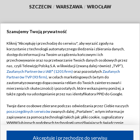
SZCZECIN
/
WARSZAWA
/
WROCŁAW
Szanujemy Twoją prywatność
Dołącz do nas:
Kliknij "Akceptuję i przechodzę do serwisu", aby wyrazić zgody na
korzystanie z technologii automatycznego śledzenia i zbierania danych,
TVP
dostęp do informacji na Twoim urządzeniu końcowym i ich
Abonament TVP
przechowywanie oraz na przetwarzanie Twoich danych osobowych przez
Regulamin TVP
nas, czyli Telewizję Polską S.A. w likwidacji (zwaną dalej również „TVP”),
Emisja w TVP
Polityka prywatności
Zaufanych Partnerów z IAB* (1201 firm)
oraz pozostałych
Zaufanych
Partnerów TVP (93 firm)
, w celach marketingowych (w tym do
Centrum informacji TVP
Moje zgody
zautomatyzowanego dopasowania reklam do Twoich zainteresowań i
mierzenia ich skuteczności) i pozostałych, które wskazujemy poniżej, a
Naziemna Telewizja Cyfrowa
Pomoc
także zgody na udostępnianie przez nas identyfikatora PPID do Google.
Sklep TVP
Biuro reklamy
Twoje dane osobowe zbierane podczas odwiedzania przez Ciebie naszych
Rada Programowa
Kontakt
poszczególnych serwisów
zwanych dalej „Portalem”, w tym informacje
zapisywane za pomocą technologii takich jak: pliki cookie, sygnalizatory
System NOS
WWW lub innych podobnych technologii umożliwiających świadczenie
dopasowanych i bezpiecznych usług, personalizację treści oraz reklam,
Informacje o nadawcy
Kanały
udostępnianie funkcji mediów społecznościowych oraz analizowanie
Akceptuję i przechodzę do serwisu
ruchu w Internecie.