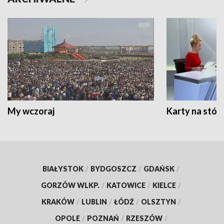
My wczoraj
Karty na stół:
BIAŁYSTOK
/
BYDGOSZCZ
/
GDAŃSK
/
GORZÓW WLKP.
/
KATOWICE
/
KIELCE
/
KRAKÓW
/
LUBLIN
/
ŁÓDŹ
/
OLSZTYN
/
OPOLE
/
POZNAŃ
/
RZESZÓW
/