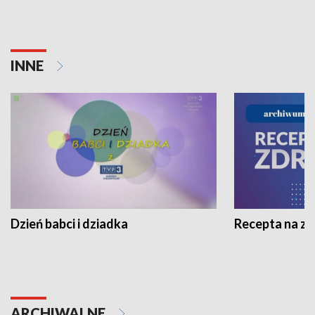
INNE
Dzień babci i dziadka
Recepta na z
ARCHIWALNE