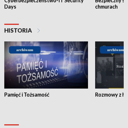
Cyberbezpieczeństwo-IT Security
Bezpieczny s
Days
chmurach
HISTORIA
Pamięć i Tożsamość
Rozmowy z his