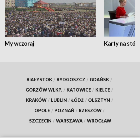
My wczoraj
Karty na stół:
BIAŁYSTOK
/
BYDGOSZCZ
/
GDAŃSK
/
GORZÓW WLKP.
/
KATOWICE
/
KIELCE
/
KRAKÓW
/
LUBLIN
/
ŁÓDŹ
/
OLSZTYN
/
OPOLE
/
POZNAŃ
/
RZESZÓW
/
SZCZECIN
/
WARSZAWA
/
WROCŁAW