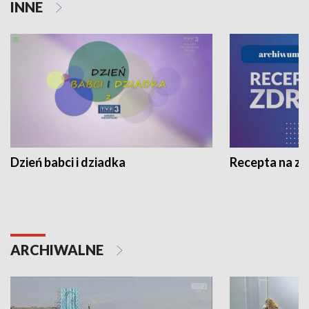
INNE
Dzień babci i dziadka
Recepta na z
ARCHIWALNE