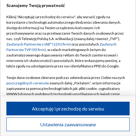
Szanujemy Twoją prywatność
Dołącz do nas:
Kliknij "Akceptuję i przechodzę do serwisu", aby wyrazić zgody na
korzystanie z technologii automatycznego śledzenia i zbierania danych,
TVP
dostęp do informacji na Twoim urządzeniu końcowym i ich
Abonament TVP
przechowywanie oraz na przetwarzanie Twoich danych osobowych przez
Regulamin TVP
nas, czyli Telewizję Polską S.A. w likwidacji (zwaną dalej również „TVP”),
Emisja w TVP
Polityka prywatności
Zaufanych Partnerów z IAB* (1201 firm)
oraz pozostałych
Zaufanych
Partnerów TVP (93 firm)
, w celach marketingowych (w tym do
Centrum informacji TVP
Moje zgody
zautomatyzowanego dopasowania reklam do Twoich zainteresowań i
mierzenia ich skuteczności) i pozostałych, które wskazujemy poniżej, a
Naziemna Telewizja Cyfrowa
Pomoc
także zgody na udostępnianie przez nas identyfikatora PPID do Google.
Sklep TVP
Biuro reklamy
Twoje dane osobowe zbierane podczas odwiedzania przez Ciebie naszych
Rada Programowa
Kontakt
poszczególnych serwisów
zwanych dalej „Portalem”, w tym informacje
zapisywane za pomocą technologii takich jak: pliki cookie, sygnalizatory
System NOS
WWW lub innych podobnych technologii umożliwiających świadczenie
dopasowanych i bezpiecznych usług, personalizację treści oraz reklam,
Informacje o nadawcy
Kanały
udostępnianie funkcji mediów społecznościowych oraz analizowanie
Akceptuję i przechodzę do serwisu
ruchu w Internecie.
Program dla prasy
©2026 Telewizja Polska S.A. w likwidacji
Biuro Reklamy
Twoje dane osobowe zbierane podczas odwiedzania przez Ciebie
Ustawienia zaawansowane
poszczególnych serwisów
na Portalu, takie jak adresy IP, identyfikatory
Ogłoszenie przetargowe
Twoich urządzeń końcowych i identyfikatory plików cookie, informacje o