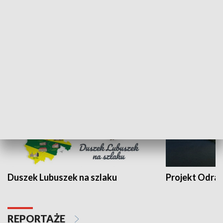
Kalejdoskop
Sołtys na med
WYPOCZYNEK I REKREACJA
Duszek Lubuszek na szlaku
Projekt Odra
REPORTAŻE