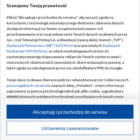
Szanujemy Twoją prywatność
Dołącz do nas:
Kliknij "Akceptuję i przechodzę do serwisu", aby wyrazić zgody na
korzystanie z technologii automatycznego śledzenia i zbierania danych,
TVP
dostęp do informacji na Twoim urządzeniu końcowym i ich
Abonament TVP
przechowywanie oraz na przetwarzanie Twoich danych osobowych przez
Regulamin TVP
nas, czyli Telewizję Polską S.A. w likwidacji (zwaną dalej również „TVP”),
Emisja w TVP
Polityka prywatności
Zaufanych Partnerów z IAB* (1201 firm)
oraz pozostałych
Zaufanych
Partnerów TVP (93 firm)
, w celach marketingowych (w tym do
Centrum informacji TVP
Moje zgody
zautomatyzowanego dopasowania reklam do Twoich zainteresowań i
mierzenia ich skuteczności) i pozostałych, które wskazujemy poniżej, a
Naziemna Telewizja Cyfrowa
Pomoc
także zgody na udostępnianie przez nas identyfikatora PPID do Google.
Sklep TVP
Biuro reklamy
Twoje dane osobowe zbierane podczas odwiedzania przez Ciebie naszych
Rada Programowa
Kontakt
poszczególnych serwisów
zwanych dalej „Portalem”, w tym informacje
zapisywane za pomocą technologii takich jak: pliki cookie, sygnalizatory
System NOS
WWW lub innych podobnych technologii umożliwiających świadczenie
dopasowanych i bezpiecznych usług, personalizację treści oraz reklam,
Informacje o nadawcy
Kanały
udostępnianie funkcji mediów społecznościowych oraz analizowanie
Akceptuję i przechodzę do serwisu
ruchu w Internecie.
Program dla prasy
©2026 Telewizja Polska S.A. w likwidacji
Biuro Reklamy
Twoje dane osobowe zbierane podczas odwiedzania przez Ciebie
Ustawienia zaawansowane
poszczególnych serwisów
na Portalu, takie jak adresy IP, identyfikatory
Ogłoszenie przetargowe
Twoich urządzeń końcowych i identyfikatory plików cookie, informacje o