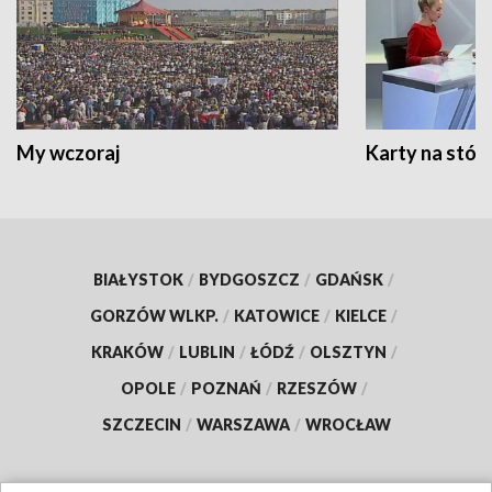
My wczoraj
Karty na stół:
BIAŁYSTOK
/
BYDGOSZCZ
/
GDAŃSK
/
GORZÓW WLKP.
/
KATOWICE
/
KIELCE
/
KRAKÓW
/
LUBLIN
/
ŁÓDŹ
/
OLSZTYN
/
OPOLE
/
POZNAŃ
/
RZESZÓW
/
SZCZECIN
/
WARSZAWA
/
WROCŁAW