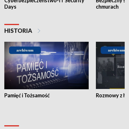
Cyberbezpieczeństwo-IT Security
Bezpieczny s
Days
chmurach
HISTORIA
Pamięć i Tożsamość
Rozmowy z his