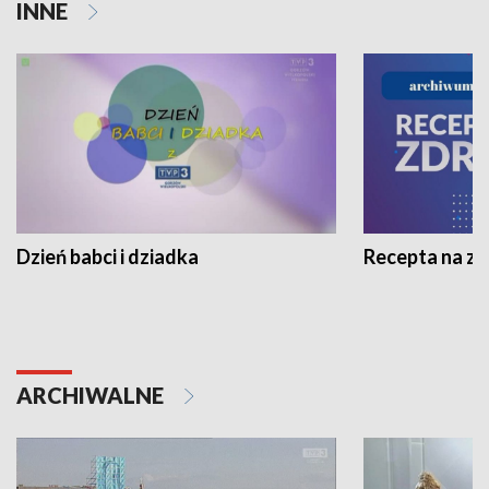
INNE
Dzień babci i dziadka
Recepta na z
ARCHIWALNE