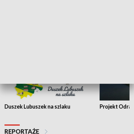
Kalejdoskop
Sołtys na med
WYPOCZYNEK I REKREACJA
Duszek Lubuszek na szlaku
Projekt Odra
REPORTAŻE