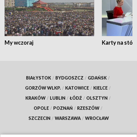
My wczoraj
Karty na stół:
BIAŁYSTOK
/
BYDGOSZCZ
/
GDAŃSK
/
GORZÓW WLKP.
/
KATOWICE
/
KIELCE
/
KRAKÓW
/
LUBLIN
/
ŁÓDŹ
/
OLSZTYN
/
OPOLE
/
POZNAŃ
/
RZESZÓW
/
SZCZECIN
/
WARSZAWA
/
WROCŁAW