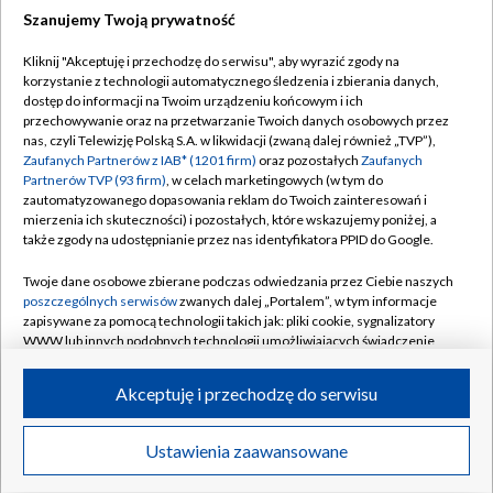
Szanujemy Twoją prywatność
Dołącz do nas:
Kliknij "Akceptuję i przechodzę do serwisu", aby wyrazić zgody na
korzystanie z technologii automatycznego śledzenia i zbierania danych,
TVP
dostęp do informacji na Twoim urządzeniu końcowym i ich
Abonament TVP
przechowywanie oraz na przetwarzanie Twoich danych osobowych przez
Regulamin TVP
nas, czyli Telewizję Polską S.A. w likwidacji (zwaną dalej również „TVP”),
Emisja w TVP
Polityka prywatności
Zaufanych Partnerów z IAB* (1201 firm)
oraz pozostałych
Zaufanych
Partnerów TVP (93 firm)
, w celach marketingowych (w tym do
Centrum informacji TVP
Moje zgody
zautomatyzowanego dopasowania reklam do Twoich zainteresowań i
mierzenia ich skuteczności) i pozostałych, które wskazujemy poniżej, a
Naziemna Telewizja Cyfrowa
Pomoc
także zgody na udostępnianie przez nas identyfikatora PPID do Google.
Sklep TVP
Biuro reklamy
Twoje dane osobowe zbierane podczas odwiedzania przez Ciebie naszych
Rada Programowa
Kontakt
poszczególnych serwisów
zwanych dalej „Portalem”, w tym informacje
zapisywane za pomocą technologii takich jak: pliki cookie, sygnalizatory
System NOS
WWW lub innych podobnych technologii umożliwiających świadczenie
dopasowanych i bezpiecznych usług, personalizację treści oraz reklam,
Informacje o nadawcy
Kanały
udostępnianie funkcji mediów społecznościowych oraz analizowanie
Akceptuję i przechodzę do serwisu
ruchu w Internecie.
Program dla prasy
©2026 Telewizja Polska S.A. w likwidacji
Biuro Reklamy
Twoje dane osobowe zbierane podczas odwiedzania przez Ciebie
Ustawienia zaawansowane
poszczególnych serwisów
na Portalu, takie jak adresy IP, identyfikatory
Ogłoszenie przetargowe
Twoich urządzeń końcowych i identyfikatory plików cookie, informacje o