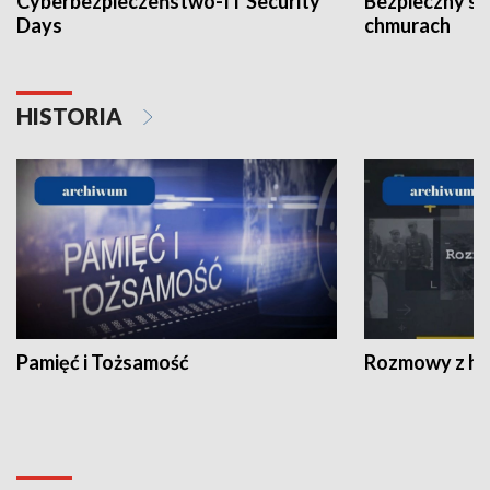
Cyberbezpieczeństwo-IT Security
Bezpieczny s
Days
chmurach
HISTORIA
Pamięć i Tożsamość
Rozmowy z his