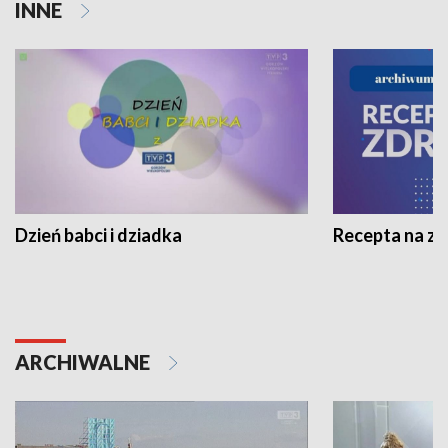
INNE
Dzień babci i dziadka
Recepta na z
ARCHIWALNE