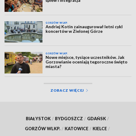
śpiew i integracja
GORZÓW WLKP.
Andriej Kotin zainaugurował letni cykl
koncertów w Zielonej Górze
GORZÓW WLKP.
Nowe miejsce, tysiące uczestników. Jak
Gorzowianie oceniają tegoroczne święto
miasta?
ZOBACZ WIĘCEJ
BIAŁYSTOK
/
BYDGOSZCZ
/
GDAŃSK
/
GORZÓW WLKP.
/
KATOWICE
/
KIELCE
/