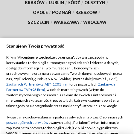
KRAKÓW
/
LUBLIN
/
ŁÓDŹ
/
OLSZTYN
/
OPOLE
/
POZNAŃ
/
RZESZÓW
/
SZCZECIN
/
WARSZAWA
/
WROCŁAW
Szanujemy Twoją prywatność
Dołącz do nas:
Kliknij "Akceptuję i przechodzę do serwisu", aby wyrazić zgody na
korzystanie z technologii automatycznego śledzenia i zbierania danych,
TVP
dostęp do informacji na Twoim urządzeniu końcowym i ich
Abonament TVP
przechowywanie oraz na przetwarzanie Twoich danych osobowych przez
Regulamin TVP
nas, czyli Telewizję Polską S.A. w likwidacji (zwaną dalej również „TVP”),
Emisja w TVP
Polityka prywatności
Zaufanych Partnerów z IAB* (1201 firm)
oraz pozostałych
Zaufanych
Partnerów TVP (93 firm)
, w celach marketingowych (w tym do
Centrum informacji TVP
Moje zgody
zautomatyzowanego dopasowania reklam do Twoich zainteresowań i
mierzenia ich skuteczności) i pozostałych, które wskazujemy poniżej, a
Naziemna Telewizja Cyfrowa
Pomoc
także zgody na udostępnianie przez nas identyfikatora PPID do Google.
Sklep TVP
Biuro reklamy
Twoje dane osobowe zbierane podczas odwiedzania przez Ciebie naszych
Rada Programowa
Kontakt
poszczególnych serwisów
zwanych dalej „Portalem”, w tym informacje
zapisywane za pomocą technologii takich jak: pliki cookie, sygnalizatory
System NOS
WWW lub innych podobnych technologii umożliwiających świadczenie