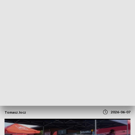
POWRÓT DO
GORZÓW WLKP.
TVP REGIONY
Polonezem do Afryki. Gorzowianie
ruszają na Złombol 2026
2026-06-07
Tomasz Jocz