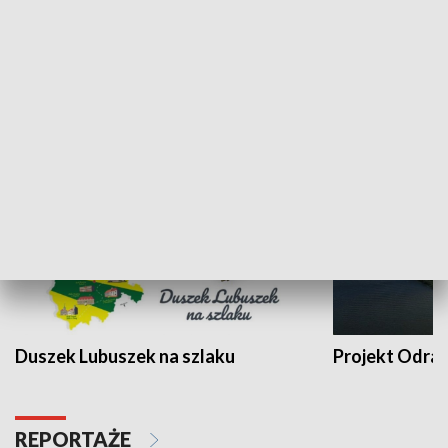
Kalejdoskop
Sołtys na med
WYPOCZYNEK I REKREACJA
Duszek Lubuszek na szlaku
Projekt Odra
REPORTAŻE