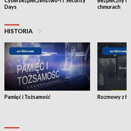
Cyberbezpieczeństwo-IT Security
Bezpieczny s
Days
chmurach
HISTORIA
Pamięć i Tożsamość
Rozmowy z his