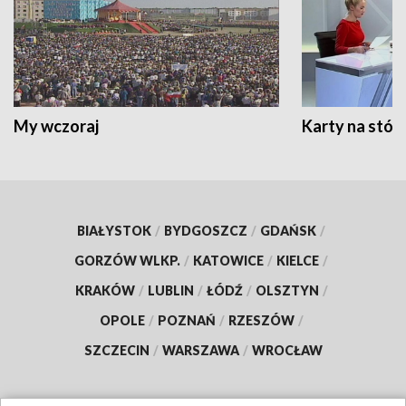
My wczoraj
Karty na stół:
BIAŁYSTOK
/
BYDGOSZCZ
/
GDAŃSK
/
GORZÓW WLKP.
/
KATOWICE
/
KIELCE
/
KRAKÓW
/
LUBLIN
/
ŁÓDŹ
/
OLSZTYN
/
OPOLE
/
POZNAŃ
/
RZESZÓW
/
SZCZECIN
/
WARSZAWA
/
WROCŁAW