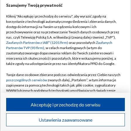
Szanujemy Twoją prywatność
Dołącz do nas:
Kliknij "Akceptuję i przechodzę do serwisu", aby wyrazić zgody na
korzystanie z technologii automatycznego śledzenia i zbierania danych,
TVP
dostęp do informacji na Twoim urządzeniu końcowym i ich
Abonament TVP
przechowywanie oraz na przetwarzanie Twoich danych osobowych przez
Regulamin TVP
nas, czyli Telewizję Polską S.A. w likwidacji (zwaną dalej również „TVP”),
Emisja w TVP
Polityka prywatności
Zaufanych Partnerów z IAB* (1201 firm)
oraz pozostałych
Zaufanych
Partnerów TVP (93 firm)
, w celach marketingowych (w tym do
Centrum informacji TVP
Moje zgody
zautomatyzowanego dopasowania reklam do Twoich zainteresowań i
mierzenia ich skuteczności) i pozostałych, które wskazujemy poniżej, a
Naziemna Telewizja Cyfrowa
Pomoc
także zgody na udostępnianie przez nas identyfikatora PPID do Google.
Sklep TVP
Biuro reklamy
Twoje dane osobowe zbierane podczas odwiedzania przez Ciebie naszych
Rada Programowa
Kontakt
poszczególnych serwisów
zwanych dalej „Portalem”, w tym informacje
zapisywane za pomocą technologii takich jak: pliki cookie, sygnalizatory
System NOS
WWW lub innych podobnych technologii umożliwiających świadczenie
dopasowanych i bezpiecznych usług, personalizację treści oraz reklam,
Informacje o nadawcy
Kanały
udostępnianie funkcji mediów społecznościowych oraz analizowanie
Akceptuję i przechodzę do serwisu
ruchu w Internecie.
Program dla prasy
©2026 Telewizja Polska S.A. w likwidacji
Biuro Reklamy
Twoje dane osobowe zbierane podczas odwiedzania przez Ciebie
Ustawienia zaawansowane
poszczególnych serwisów
na Portalu, takie jak adresy IP, identyfikatory
Ogłoszenie przetargowe
Twoich urządzeń końcowych i identyfikatory plików cookie, informacje o