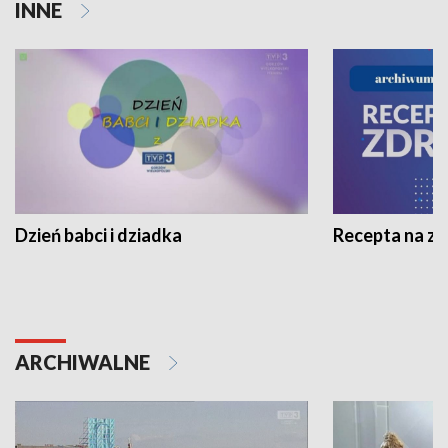
INNE
Dzień babci i dziadka
Recepta na z
ARCHIWALNE