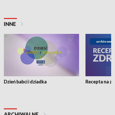
INNE
Dzień babci i dziadka
Recepta na z
ARCHIWALNE