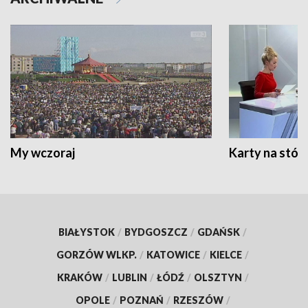
My wczoraj
Karty na stół:
BIAŁYSTOK
/
BYDGOSZCZ
/
GDAŃSK
/
GORZÓW WLKP.
/
KATOWICE
/
KIELCE
/
KRAKÓW
/
LUBLIN
/
ŁÓDŹ
/
OLSZTYN
/
OPOLE
/
POZNAŃ
/
RZESZÓW
/