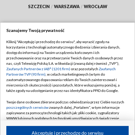
SZCZECIN
/
WARSZAWA
/
WROCŁAW
Szanujemy Twoją prywatność
Dołącz do nas:
Kliknij "Akceptuję i przechodzę do serwisu", aby wyrazić zgody na
korzystanie z technologii automatycznego śledzenia i zbierania danych,
TVP
dostęp do informacji na Twoim urządzeniu końcowym i ich
Abonament TVP
przechowywanie oraz na przetwarzanie Twoich danych osobowych przez
Regulamin TVP
nas, czyli Telewizję Polską S.A. w likwidacji (zwaną dalej również „TVP”),
Emisja w TVP
Polityka prywatności
Zaufanych Partnerów z IAB* (1201 firm)
oraz pozostałych
Zaufanych
Partnerów TVP (93 firm)
, w celach marketingowych (w tym do
Centrum informacji TVP
Moje zgody
zautomatyzowanego dopasowania reklam do Twoich zainteresowań i
mierzenia ich skuteczności) i pozostałych, które wskazujemy poniżej, a
Naziemna Telewizja Cyfrowa
Pomoc
także zgody na udostępnianie przez nas identyfikatora PPID do Google.
Sklep TVP
Biuro reklamy
Twoje dane osobowe zbierane podczas odwiedzania przez Ciebie naszych
Rada Programowa
Kontakt
poszczególnych serwisów
zwanych dalej „Portalem”, w tym informacje
zapisywane za pomocą technologii takich jak: pliki cookie, sygnalizatory
System NOS
WWW lub innych podobnych technologii umożliwiających świadczenie
dopasowanych i bezpiecznych usług, personalizację treści oraz reklam,
Informacje o nadawcy
Kanały
udostępnianie funkcji mediów społecznościowych oraz analizowanie
Akceptuję i przechodzę do serwisu
ruchu w Internecie.