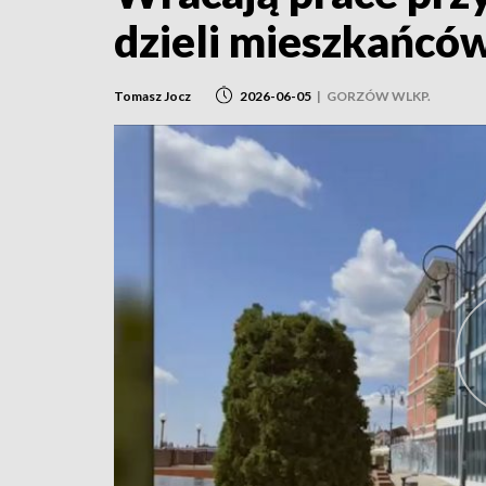
dzieli mieszkańcó
Tomasz Jocz
2026-06-05
|
GORZÓW WLKP.