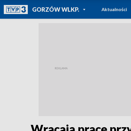
POWRÓT DO
GORZÓW WLKP.
Aktualności
TVP REGIONY
Wracają prace prz