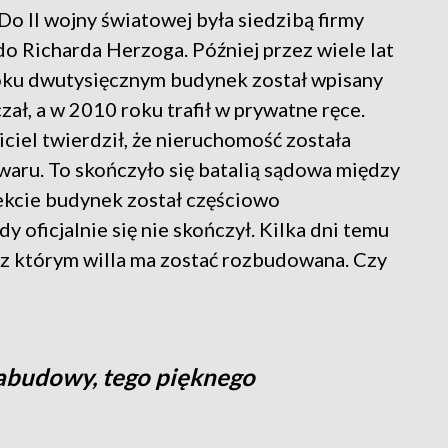
Do II wojny światowej była siedzibą firmy
o Richarda Herzoga. Później przez wiele lat
 roku dwutysięcznym budynek został wpisany
ał, a w 2010 roku trafił w prywatne ręce.
iciel twierdził, że nieruchomość została
aru. To skończyło się batalią sądowa między
ekcie budynek został częściowo
 oficjalnie się nie skończył. Kilka dni temu
 z którym willa ma zostać rozbudowana. Czy
 zabudowy, tego pięknego