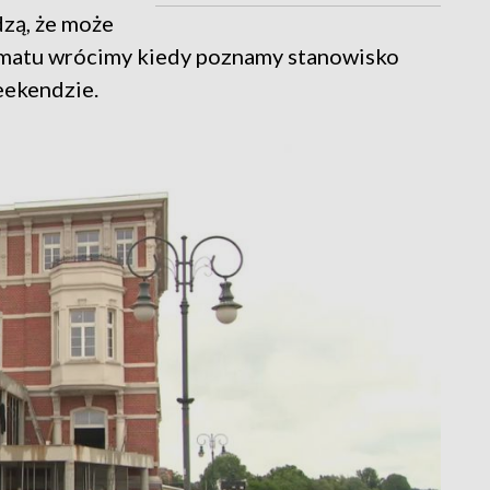
zą, że może
tematu wrócimy kiedy poznamy stanowisko
eekendzie.