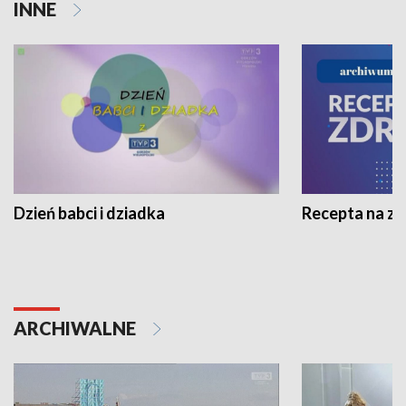
INNE
Dzień babci i dziadka
Recepta na z
ARCHIWALNE