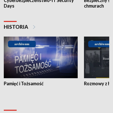
Cyberbezpieczeństwo-IT Security
Bezpieczny s
Days
chmurach
HISTORIA
Pamięć i Tożsamość
Rozmowy z his