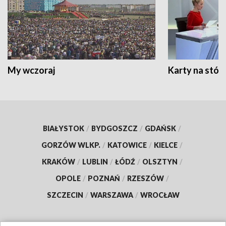
My wczoraj
Karty na stół:
BIAŁYSTOK
/
BYDGOSZCZ
/
GDAŃSK
/
GORZÓW WLKP.
/
KATOWICE
/
KIELCE
/
KRAKÓW
/
LUBLIN
/
ŁÓDŹ
/
OLSZTYN
/
OPOLE
/
POZNAŃ
/
RZESZÓW
/
SZCZECIN
/
WARSZAWA
/
WROCŁAW