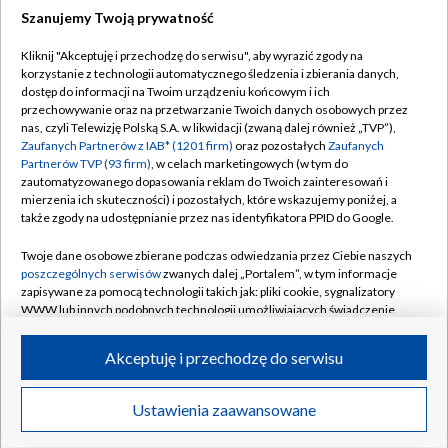
Szanujemy Twoją prywatność
Dołącz do nas:
Kliknij "Akceptuję i przechodzę do serwisu", aby wyrazić zgody na
korzystanie z technologii automatycznego śledzenia i zbierania danych,
TVP
dostęp do informacji na Twoim urządzeniu końcowym i ich
Abonament TVP
przechowywanie oraz na przetwarzanie Twoich danych osobowych przez
Regulamin TVP
nas, czyli Telewizję Polską S.A. w likwidacji (zwaną dalej również „TVP”),
Emisja w TVP
Polityka prywatności
Zaufanych Partnerów z IAB* (1201 firm)
oraz pozostałych
Zaufanych
Partnerów TVP (93 firm)
, w celach marketingowych (w tym do
Centrum informacji TVP
Moje zgody
zautomatyzowanego dopasowania reklam do Twoich zainteresowań i
mierzenia ich skuteczności) i pozostałych, które wskazujemy poniżej, a
Naziemna Telewizja Cyfrowa
Pomoc
także zgody na udostępnianie przez nas identyfikatora PPID do Google.
Sklep TVP
Biuro reklamy
Twoje dane osobowe zbierane podczas odwiedzania przez Ciebie naszych
Rada Programowa
Kontakt
poszczególnych serwisów
zwanych dalej „Portalem”, w tym informacje
zapisywane za pomocą technologii takich jak: pliki cookie, sygnalizatory
System NOS
WWW lub innych podobnych technologii umożliwiających świadczenie
dopasowanych i bezpiecznych usług, personalizację treści oraz reklam,
Informacje o nadawcy
Kanały
udostępnianie funkcji mediów społecznościowych oraz analizowanie
Akceptuję i przechodzę do serwisu
ruchu w Internecie.
Program dla prasy
©2026 Telewizja Polska S.A. w likwidacji
Biuro Reklamy
Twoje dane osobowe zbierane podczas odwiedzania przez Ciebie
Ustawienia zaawansowane
poszczególnych serwisów
na Portalu, takie jak adresy IP, identyfikatory
Ogłoszenie przetargowe
Twoich urządzeń końcowych i identyfikatory plików cookie, informacje o