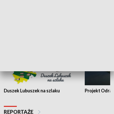
Kalejdoskop
Sołtys na med
WYPOCZYNEK I REKREACJA
Duszek Lubuszek na szlaku
Projekt Odra
REPORTAŻE