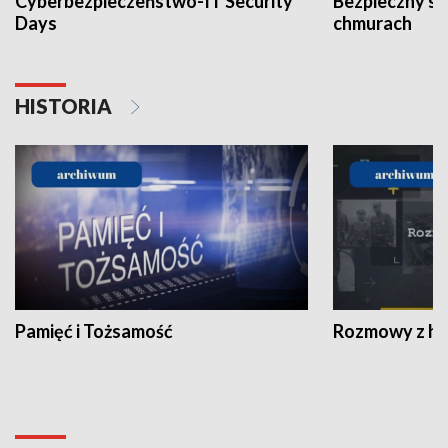
Cyberbezpieczeństwo-IT Security
Bezpieczny s
Days
chmurach
HISTORIA
Pamięć i Tożsamość
Rozmowy z his