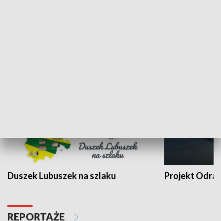
Kalejdoskop
Sołtys na med
WYPOCZYNEK I REKREACJA
Duszek Lubuszek na szlaku
Projekt Odra
REPORTAŻE