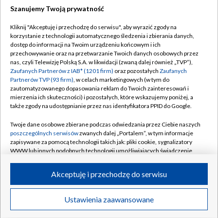
Szanujemy Twoją prywatność
Dołącz do nas:
Kliknij "Akceptuję i przechodzę do serwisu", aby wyrazić zgody na
korzystanie z technologii automatycznego śledzenia i zbierania danych,
TVP
dostęp do informacji na Twoim urządzeniu końcowym i ich
Abonament TVP
przechowywanie oraz na przetwarzanie Twoich danych osobowych przez
Regulamin TVP
nas, czyli Telewizję Polską S.A. w likwidacji (zwaną dalej również „TVP”),
Emisja w TVP
Polityka prywatności
Zaufanych Partnerów z IAB* (1201 firm)
oraz pozostałych
Zaufanych
Partnerów TVP (93 firm)
, w celach marketingowych (w tym do
Centrum informacji TVP
Moje zgody
zautomatyzowanego dopasowania reklam do Twoich zainteresowań i
mierzenia ich skuteczności) i pozostałych, które wskazujemy poniżej, a
Naziemna Telewizja Cyfrowa
Pomoc
także zgody na udostępnianie przez nas identyfikatora PPID do Google.
Sklep TVP
Biuro reklamy
Twoje dane osobowe zbierane podczas odwiedzania przez Ciebie naszych
Rada Programowa
Kontakt
poszczególnych serwisów
zwanych dalej „Portalem”, w tym informacje
zapisywane za pomocą technologii takich jak: pliki cookie, sygnalizatory
System NOS
WWW lub innych podobnych technologii umożliwiających świadczenie
dopasowanych i bezpiecznych usług, personalizację treści oraz reklam,
Informacje o nadawcy
Kanały
udostępnianie funkcji mediów społecznościowych oraz analizowanie
Akceptuję i przechodzę do serwisu
ruchu w Internecie.
Program dla prasy
©2026 Telewizja Polska S.A. w likwidacji
Biuro Reklamy
Twoje dane osobowe zbierane podczas odwiedzania przez Ciebie
Ustawienia zaawansowane
poszczególnych serwisów
na Portalu, takie jak adresy IP, identyfikatory
Ogłoszenie przetargowe
Twoich urządzeń końcowych i identyfikatory plików cookie, informacje o