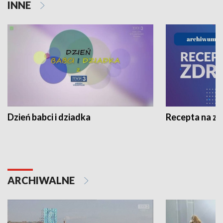
INNE
Dzień babci i dziadka
Recepta na z
ARCHIWALNE