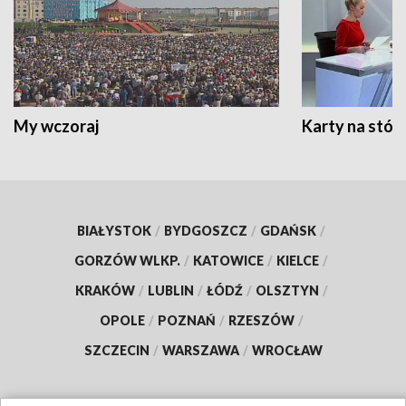
My wczoraj
Karty na stół:
BIAŁYSTOK
/
BYDGOSZCZ
/
GDAŃSK
/
GORZÓW WLKP.
/
KATOWICE
/
KIELCE
/
KRAKÓW
/
LUBLIN
/
ŁÓDŹ
/
OLSZTYN
/
OPOLE
/
POZNAŃ
/
RZESZÓW
/
SZCZECIN
/
WARSZAWA
/
WROCŁAW