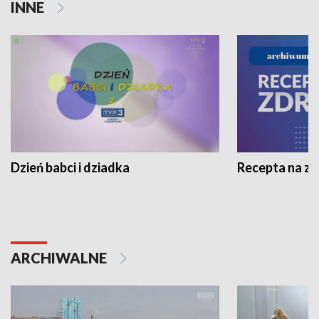
INNE
Dzień babci i dziadka
Recepta na z
ARCHIWALNE