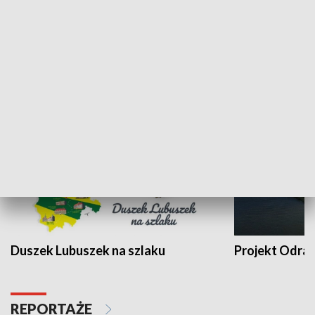
Kalejdoskop
Sołtys na med
WYPOCZYNEK I REKREACJA
Duszek Lubuszek na szlaku
Projekt Odra
REPORTAŻE