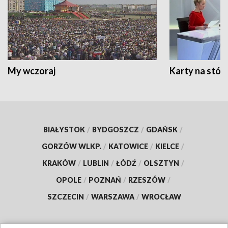
My wczoraj
Karty na stół:
BIAŁYSTOK
/
BYDGOSZCZ
/
GDAŃSK
/
GORZÓW WLKP.
/
KATOWICE
/
KIELCE
/
KRAKÓW
/
LUBLIN
/
ŁÓDŹ
/
OLSZTYN
/
OPOLE
/
POZNAŃ
/
RZESZÓW
/
SZCZECIN
/
WARSZAWA
/
WROCŁAW