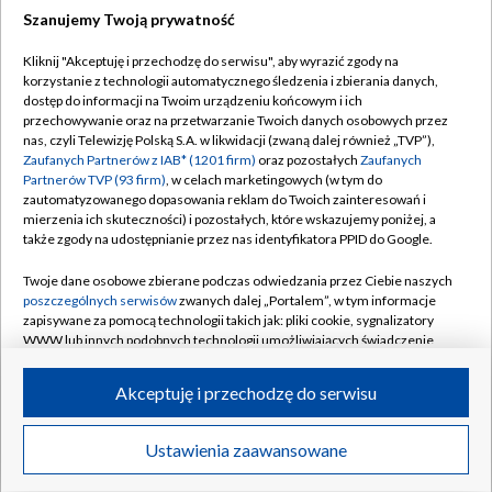
Szanujemy Twoją prywatność
Dołącz do nas:
Kliknij "Akceptuję i przechodzę do serwisu", aby wyrazić zgody na
korzystanie z technologii automatycznego śledzenia i zbierania danych,
TVP
dostęp do informacji na Twoim urządzeniu końcowym i ich
Abonament TVP
przechowywanie oraz na przetwarzanie Twoich danych osobowych przez
Regulamin TVP
nas, czyli Telewizję Polską S.A. w likwidacji (zwaną dalej również „TVP”),
Emisja w TVP
Polityka prywatności
Zaufanych Partnerów z IAB* (1201 firm)
oraz pozostałych
Zaufanych
Partnerów TVP (93 firm)
, w celach marketingowych (w tym do
Centrum informacji TVP
Moje zgody
zautomatyzowanego dopasowania reklam do Twoich zainteresowań i
mierzenia ich skuteczności) i pozostałych, które wskazujemy poniżej, a
Naziemna Telewizja Cyfrowa
Pomoc
także zgody na udostępnianie przez nas identyfikatora PPID do Google.
Sklep TVP
Biuro reklamy
Twoje dane osobowe zbierane podczas odwiedzania przez Ciebie naszych
Rada Programowa
Kontakt
poszczególnych serwisów
zwanych dalej „Portalem”, w tym informacje
zapisywane za pomocą technologii takich jak: pliki cookie, sygnalizatory
System NOS
WWW lub innych podobnych technologii umożliwiających świadczenie
dopasowanych i bezpiecznych usług, personalizację treści oraz reklam,
Informacje o nadawcy
Kanały
udostępnianie funkcji mediów społecznościowych oraz analizowanie
Akceptuję i przechodzę do serwisu
ruchu w Internecie.
Program dla prasy
©2026 Telewizja Polska S.A. w likwidacji
Biuro Reklamy
Twoje dane osobowe zbierane podczas odwiedzania przez Ciebie
Ustawienia zaawansowane
poszczególnych serwisów
na Portalu, takie jak adresy IP, identyfikatory
Ogłoszenie przetargowe
Twoich urządzeń końcowych i identyfikatory plików cookie, informacje o