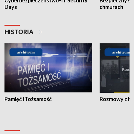
Cyberbezpieczeństwo-IT Security
Bezpieczny s
Days
chmurach
HISTORIA
Pamięć i Tożsamość
Rozmowy z his