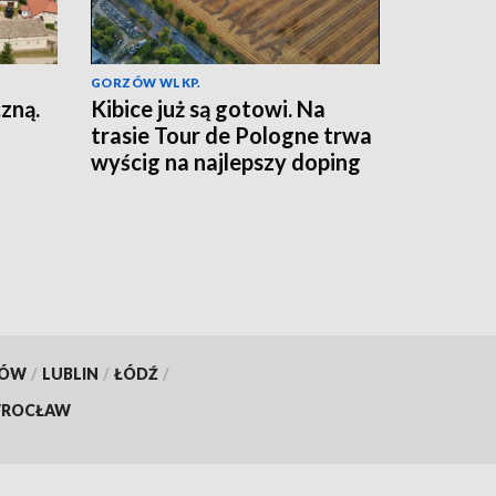
GORZÓW WLKP.
zną.
Kibice już są gotowi. Na
trasie Tour de Pologne trwa
wyścig na najlepszy doping
KÓW
/
LUBLIN
/
ŁÓDŹ
/
ROCŁAW