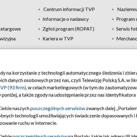
Centrum informacji TVP
Naziemna
Informacje o nadawcy
Program d
zetargowe
Zgłoś program (ROPAT)
Serwis fo
wizyjna
Kariera w TVP
Merchandi
Polityka prywatności
Moje zgody
Pomoc
Biuro re
ody na korzystanie z technologii automatycznego śledzenia i zbie
 danych osobowych przez nas, czyli Telewizję Polską S.A. w likw
VP (93 firm)
, w celach marketingowych (w tym do zautomatyzow
 poniżej, a także zgody na udostępnianie przez nas identyfikator
Ciebie naszych
poszczególnych serwisów
zwanych dalej „Portalem
obnych technologii umożliwiających świadczenie dopasowanych i be
zowanie ruchu w Internecie.
Ciebie
poszczególnych serwisów
na Portalu, takie jak adresy IP, 