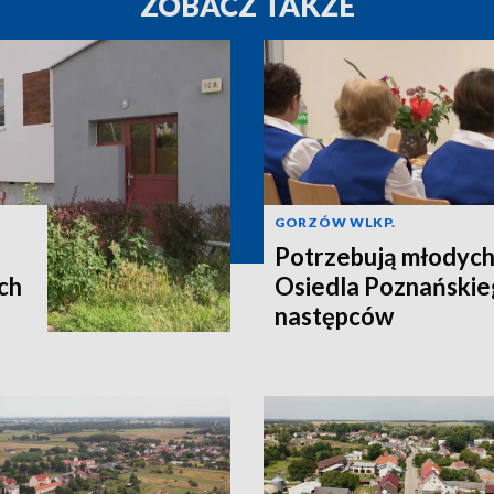
ZOBACZ TAKŻE
GORZÓW WLKP.
Potrzebują młodych
ch
Osiedla Poznańskie
następców