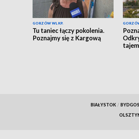
GORZÓW WLKP.
GORZÓW
Tu taniec łączy pokolenia.
Pozna
Poznajmy się z Kargową
Odkr
tajem
BIAŁYSTOK
/
BYDGO
OLSZTY