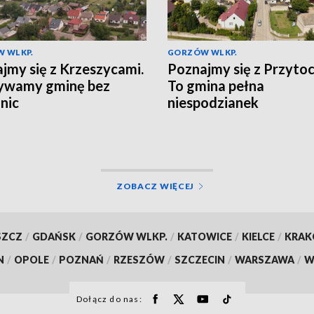
 WLKP.
GORZÓW WLKP.
jmy się z Krzeszycami.
Poznajmy się z Przytoc
ywamy gminę bez
To gmina pełna
nic
niespodzianek
ZOBACZ WIĘCEJ
SZCZ
/
GDAŃSK
/
GORZÓW WLKP.
/
KATOWICE
/
KIELCE
/
KRA
N
/
OPOLE
/
POZNAŃ
/
RZESZÓW
/
SZCZECIN
/
WARSZAWA
/
W
Dołącz do nas: