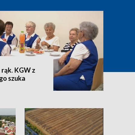
 rąk. KGW z
go szuka