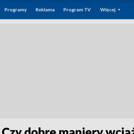
Programy
Reklama
Program TV
Więcej
. Czy dobre maniery wcią