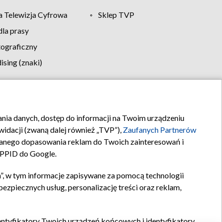
 Telewizja Cyfrowa
Sklep TVP
la prasy
tograficzny
sing (znaki)
klamy
Kontakt
rania danych, dostęp do informacji na Twoim urządzeniu
idacji (zwaną dalej również „TVP”),
Zaufanych Partnerów
anego dopasowania reklam do Twoich zainteresowań i
a PPID do Google.
”, w tym informacje zapisywane za pomocą technologii
zpiecznych usług, personalizację treści oraz reklam,
identyfikatory Twoich urządzeń końcowych i identyfikatory