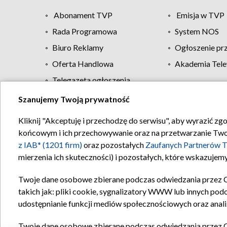
Abonament TVP
Emisja w TVP
Rada Programowa
System NOS
Biuro Reklamy
Ogłoszenie pr
Oferta Handlowa
Akademia Tele
Telegazeta ogłoszenia
Szanujemy Twoją prywatność
Regulamin TVP
Kliknij "Akceptuję i przechodzę do serwisu", aby wyrazić zg
końcowym i ich przechowywanie oraz na przetwarzanie Twoich
z IAB* (1201 firm)
oraz pozostałych
Zaufanych Partnerów T
mierzenia ich skuteczności) i pozostałych, które wskazujemy
Twoje dane osobowe zbierane podczas odwiedzania przez 
takich jak: pliki cookie, sygnalizatory WWW lub innych pod
udostępnianie funkcji mediów społecznościowych oraz anali
Twoje dane osobowe zbierane podczas odwiedzania przez 