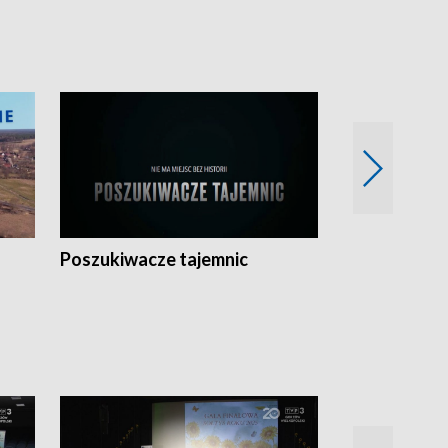
Poszukiwacze tajemnic
Kostrzyn na 