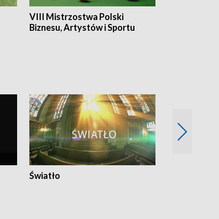
VIII Mistrzostwa Polski
Cztery kwar
Biznesu, Artystów i Sportu
Światło
Nowy adres