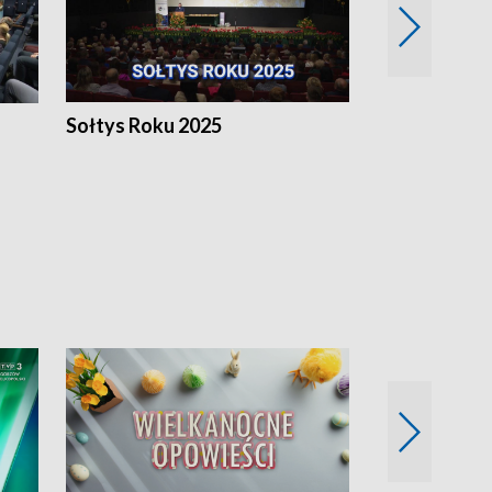
h
Sołtys Roku 2025
20 lat minęł
Wlkp.