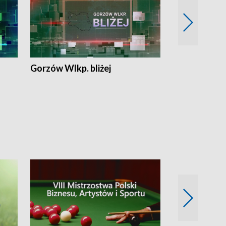
Gorzów Wlkp. bliżej
Lubuskie bliż