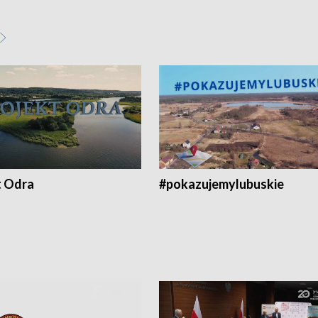
t Odra
#pokazujemylubuskie