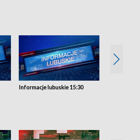
Informacje lubuskie 15:30
Przegląd ty