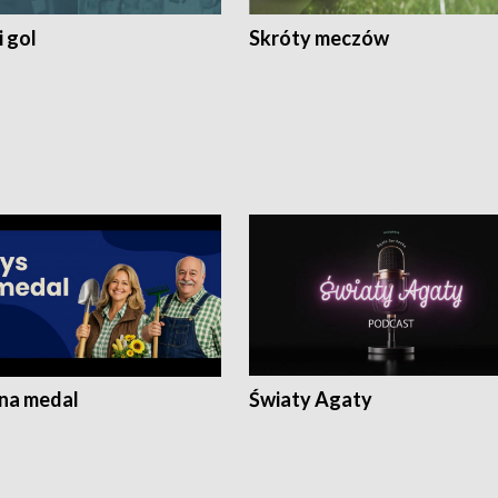
 gol
Skróty meczów
 na medal
Światy Agaty