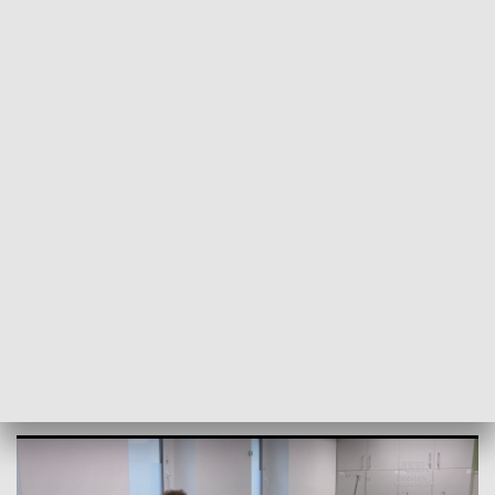
POWRÓT DO
GORZÓW WLKP.
TVP REGIONY
Pilny apel do krwiodawców. W
magazynach zaczyna brakować krwi
2026-06-03
Natalia Grygianiec-Krysik