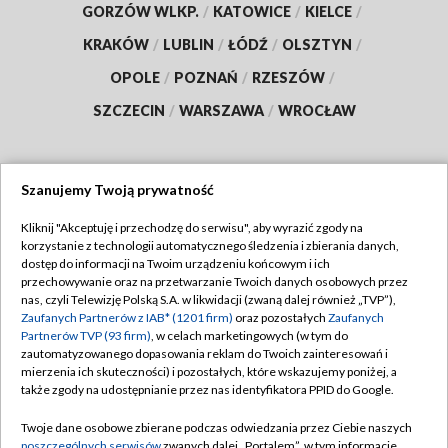
GORZÓW WLKP.
/
KATOWICE
/
KIELCE
/
KRAKÓW
/
LUBLIN
/
ŁÓDŹ
/
OLSZTYN
/
OPOLE
/
POZNAŃ
/
RZESZÓW
/
SZCZECIN
/
WARSZAWA
/
WROCŁAW
Szanujemy Twoją prywatność
Dołącz do nas:
Kliknij "Akceptuję i przechodzę do serwisu", aby wyrazić zgody na
korzystanie z technologii automatycznego śledzenia i zbierania danych,
TVP
dostęp do informacji na Twoim urządzeniu końcowym i ich
Abonament TVP
przechowywanie oraz na przetwarzanie Twoich danych osobowych przez
Regulamin TVP
nas, czyli Telewizję Polską S.A. w likwidacji (zwaną dalej również „TVP”),
Emisja w TVP
Polityka prywatności
Zaufanych Partnerów z IAB* (1201 firm)
oraz pozostałych
Zaufanych
Partnerów TVP (93 firm)
, w celach marketingowych (w tym do
Centrum informacji TVP
Moje zgody
zautomatyzowanego dopasowania reklam do Twoich zainteresowań i
mierzenia ich skuteczności) i pozostałych, które wskazujemy poniżej, a
Naziemna Telewizja Cyfrowa
Pomoc
także zgody na udostępnianie przez nas identyfikatora PPID do Google.
Sklep TVP
Biuro reklamy
Twoje dane osobowe zbierane podczas odwiedzania przez Ciebie naszych
Rada Programowa
Kontakt
poszczególnych serwisów
zwanych dalej „Portalem”, w tym informacje