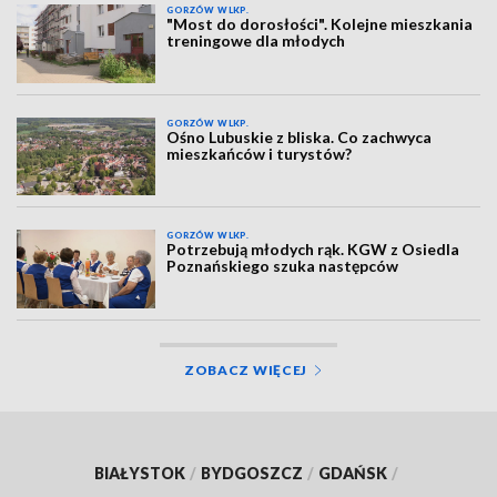
GORZÓW WLKP.
"Most do dorosłości". Kolejne mieszkania
treningowe dla młodych
GORZÓW WLKP.
Ośno Lubuskie z bliska. Co zachwyca
mieszkańców i turystów?
GORZÓW WLKP.
Potrzebują młodych rąk. KGW z Osiedla
Poznańskiego szuka następców
ZOBACZ WIĘCEJ
BIAŁYSTOK
/
BYDGOSZCZ
/
GDAŃSK
/