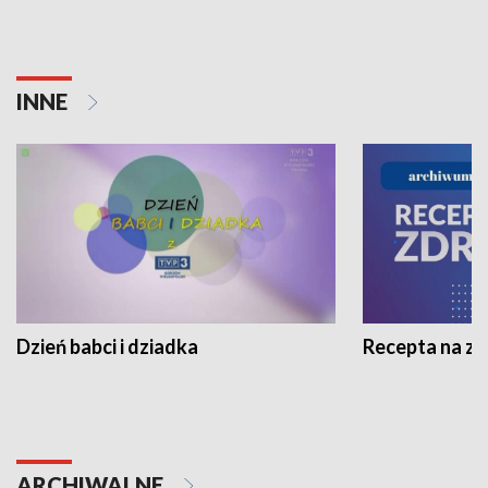
INNE
Dzień babci i dziadka
Recepta na z
ARCHIWALNE