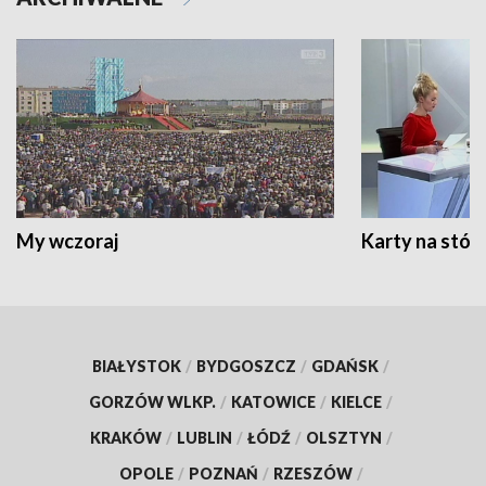
My wczoraj
Karty na stół:
BIAŁYSTOK
/
BYDGOSZCZ
/
GDAŃSK
/
GORZÓW WLKP.
/
KATOWICE
/
KIELCE
/
KRAKÓW
/
LUBLIN
/
ŁÓDŹ
/
OLSZTYN
/
OPOLE
/
POZNAŃ
/
RZESZÓW
/