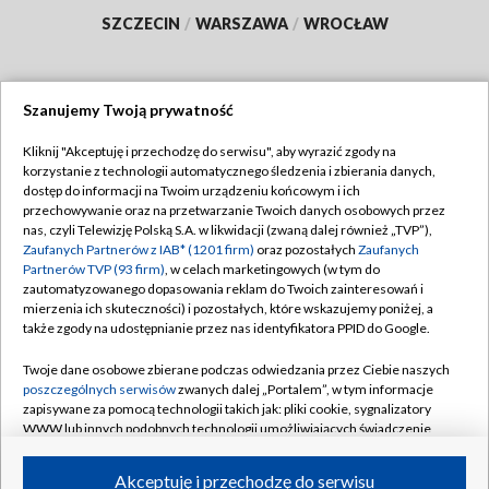
SZCZECIN
/
WARSZAWA
/
WROCŁAW
Szanujemy Twoją prywatność
Dołącz do nas:
Kliknij "Akceptuję i przechodzę do serwisu", aby wyrazić zgody na
korzystanie z technologii automatycznego śledzenia i zbierania danych,
TVP
dostęp do informacji na Twoim urządzeniu końcowym i ich
Abonament TVP
przechowywanie oraz na przetwarzanie Twoich danych osobowych przez
Regulamin TVP
nas, czyli Telewizję Polską S.A. w likwidacji (zwaną dalej również „TVP”),
Emisja w TVP
Polityka prywatności
Zaufanych Partnerów z IAB* (1201 firm)
oraz pozostałych
Zaufanych
Partnerów TVP (93 firm)
, w celach marketingowych (w tym do
Centrum informacji TVP
Moje zgody
zautomatyzowanego dopasowania reklam do Twoich zainteresowań i
mierzenia ich skuteczności) i pozostałych, które wskazujemy poniżej, a
Naziemna Telewizja Cyfrowa
Pomoc
także zgody na udostępnianie przez nas identyfikatora PPID do Google.
Sklep TVP
Biuro reklamy
Twoje dane osobowe zbierane podczas odwiedzania przez Ciebie naszych
Rada Programowa
Kontakt
poszczególnych serwisów
zwanych dalej „Portalem”, w tym informacje
zapisywane za pomocą technologii takich jak: pliki cookie, sygnalizatory
System NOS
WWW lub innych podobnych technologii umożliwiających świadczenie
dopasowanych i bezpiecznych usług, personalizację treści oraz reklam,
Informacje o nadawcy
Kanały
udostępnianie funkcji mediów społecznościowych oraz analizowanie
Akceptuję i przechodzę do serwisu
ruchu w Internecie.