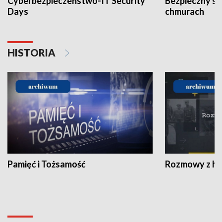
Cyberbezpieczeństwo-IT Security
Bezpieczny s
Days
chmurach
HISTORIA
Pamięć i Tożsamość
Rozmowy z his