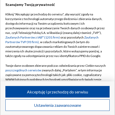
Szanujemy Twoją prywatność
Dołącz do nas:
Kliknij "Akceptuję i przechodzę do serwisu", aby wyrazić zgody na
korzystanie z technologii automatycznego śledzenia i zbierania danych,
TVP
dostęp do informacji na Twoim urządzeniu końcowym i ich
Abonament TVP
przechowywanie oraz na przetwarzanie Twoich danych osobowych przez
Regulamin TVP
nas, czyli Telewizję Polską S.A. w likwidacji (zwaną dalej również „TVP”),
Emisja w TVP
Polityka prywatności
Zaufanych Partnerów z IAB* (1201 firm)
oraz pozostałych
Zaufanych
Partnerów TVP (93 firm)
, w celach marketingowych (w tym do
Centrum informacji TVP
Moje zgody
zautomatyzowanego dopasowania reklam do Twoich zainteresowań i
mierzenia ich skuteczności) i pozostałych, które wskazujemy poniżej, a
Naziemna Telewizja Cyfrowa
Pomoc
także zgody na udostępnianie przez nas identyfikatora PPID do Google.
Sklep TVP
Biuro reklamy
Twoje dane osobowe zbierane podczas odwiedzania przez Ciebie naszych
Rada Programowa
Kontakt
poszczególnych serwisów
zwanych dalej „Portalem”, w tym informacje
zapisywane za pomocą technologii takich jak: pliki cookie, sygnalizatory
System NOS
WWW lub innych podobnych technologii umożliwiających świadczenie
dopasowanych i bezpiecznych usług, personalizację treści oraz reklam,
Informacje o nadawcy
Kanały
udostępnianie funkcji mediów społecznościowych oraz analizowanie
Akceptuję i przechodzę do serwisu
ruchu w Internecie.
Program dla prasy
©2026 Telewizja Polska S.A. w likwidacji
Biuro Reklamy
Twoje dane osobowe zbierane podczas odwiedzania przez Ciebie
Ustawienia zaawansowane
poszczególnych serwisów
na Portalu, takie jak adresy IP, identyfikatory
Ogłoszenie przetargowe
Twoich urządzeń końcowych i identyfikatory plików cookie, informacje o