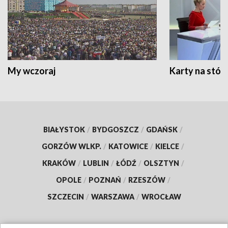
My wczoraj
Karty na stół:
BIAŁYSTOK
/
BYDGOSZCZ
/
GDAŃSK
/
GORZÓW WLKP.
/
KATOWICE
/
KIELCE
/
KRAKÓW
/
LUBLIN
/
ŁÓDŹ
/
OLSZTYN
/
OPOLE
/
POZNAŃ
/
RZESZÓW
/
SZCZECIN
/
WARSZAWA
/
WROCŁAW