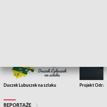
Kalejdoskop
Sołtys na med
WYPOCZYNEK I REKREACJA
Duszek Lubuszek na szlaku
Projekt Odra
REPORTAŻE