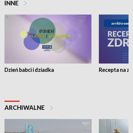
INNE
Dzień babci i dziadka
Recepta na z
ARCHIWALNE