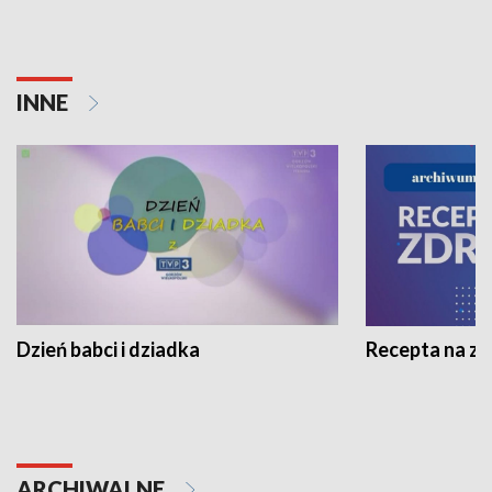
INNE
Dzień babci i dziadka
Recepta na z
ARCHIWALNE