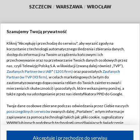
SZCZECIN
/
WARSZAWA
/
WROCŁAW
Szanujemy Twoją prywatność
Dołącz do nas:
Kliknij "Akceptuję i przechodzę do serwisu", aby wyrazić zgody na
korzystanie z technologii automatycznego śledzenia i zbierania danych,
TVP
dostęp do informacji na Twoim urządzeniu końcowym i ich
Abonament TVP
przechowywanie oraz na przetwarzanie Twoich danych osobowych przez
Regulamin TVP
nas, czyli Telewizję Polską S.A. w likwidacji (zwaną dalej również „TVP”),
Emisja w TVP
Polityka prywatności
Zaufanych Partnerów z IAB* (1201 firm)
oraz pozostałych
Zaufanych
Partnerów TVP (93 firm)
, w celach marketingowych (w tym do
Centrum informacji TVP
Moje zgody
zautomatyzowanego dopasowania reklam do Twoich zainteresowań i
mierzenia ich skuteczności) i pozostałych, które wskazujemy poniżej, a
Naziemna Telewizja Cyfrowa
Pomoc
także zgody na udostępnianie przez nas identyfikatora PPID do Google.
Sklep TVP
Biuro reklamy
Twoje dane osobowe zbierane podczas odwiedzania przez Ciebie naszych
Rada Programowa
Kontakt
poszczególnych serwisów
zwanych dalej „Portalem”, w tym informacje
zapisywane za pomocą technologii takich jak: pliki cookie, sygnalizatory
System NOS
WWW lub innych podobnych technologii umożliwiających świadczenie
dopasowanych i bezpiecznych usług, personalizację treści oraz reklam,
Informacje o nadawcy
Kanały
udostępnianie funkcji mediów społecznościowych oraz analizowanie
Akceptuję i przechodzę do serwisu
ruchu w Internecie.