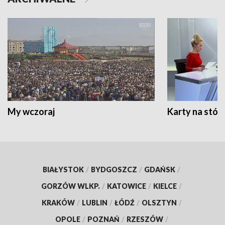
My wczoraj
Karty na stół:
BIAŁYSTOK
/
BYDGOSZCZ
/
GDAŃSK
/
GORZÓW WLKP.
/
KATOWICE
/
KIELCE
/
KRAKÓW
/
LUBLIN
/
ŁÓDŹ
/
OLSZTYN
/
OPOLE
/
POZNAŃ
/
RZESZÓW
/