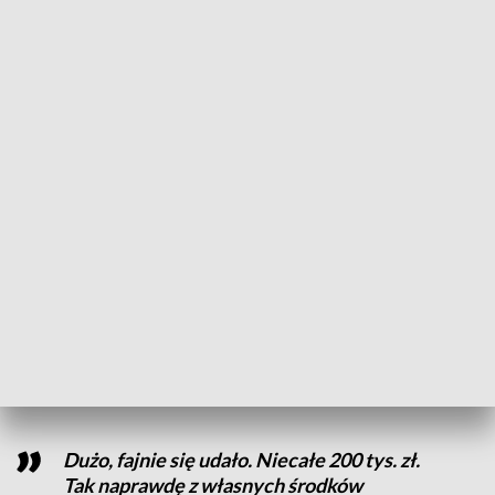
oświetleniem i komfortowym wyposażeniem. Zakres prac
jest bardzo szeroki.
Wymiana instalacji elektrycznej,
zmieniliśmy źródło ogrzewania na pompę
ciepła. To był koszt ok. 60 tys. zł. Teraz są
to prace wykończeniowe: glazura, panele,
malowanie
Kamila Paździor - Urząd Miasta i Gminy Witnica
Aby obniżyć koszty, gmina korzysta z usług osób
zatrudnionych do prac interwencyjnych.
Dużo, fajnie się udało. Niecałe 200 tys. zł.
Tak naprawdę z własnych środków