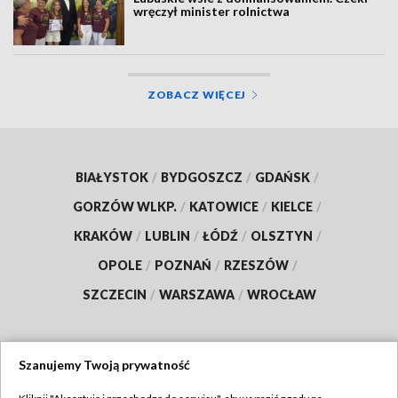
wręczył minister rolnictwa
ZOBACZ WIĘCEJ
BIAŁYSTOK
/
BYDGOSZCZ
/
GDAŃSK
/
GORZÓW WLKP.
/
KATOWICE
/
KIELCE
/
KRAKÓW
/
LUBLIN
/
ŁÓDŹ
/
OLSZTYN
/
OPOLE
/
POZNAŃ
/
RZESZÓW
/
SZCZECIN
/
WARSZAWA
/
WROCŁAW
Szanujemy Twoją prywatność
Dołącz do nas: