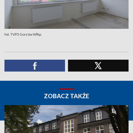
fot. TVP3 Gorzów Wlkp.
ZOBACZ TAKŻE