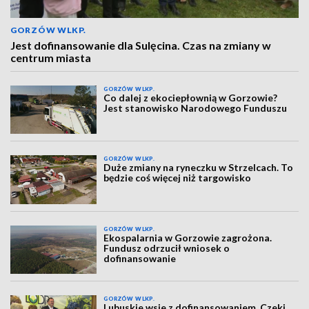
GORZÓW WLKP.
Jest dofinansowanie dla Sulęcina. Czas na zmiany w
centrum miasta
GORZÓW WLKP.
Co dalej z ekociepłownią w Gorzowie?
Jest stanowisko Narodowego Funduszu
GORZÓW WLKP.
Duże zmiany na ryneczku w Strzelcach. To
będzie coś więcej niż targowisko
GORZÓW WLKP.
Ekospalarnia w Gorzowie zagrożona.
Fundusz odrzucił wniosek o
dofinansowanie
GORZÓW WLKP.
Lubuskie wsie z dofinansowaniem. Czeki