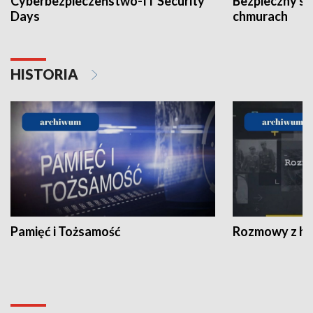
Cyberbezpieczeństwo-IT Security
Bezpieczny s
Days
chmurach
HISTORIA
Pamięć i Tożsamość
Rozmowy z his