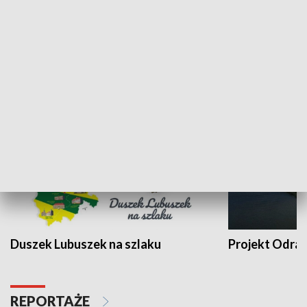
Kalejdoskop
Sołtys na med
WYPOCZYNEK I REKREACJA
Duszek Lubuszek na szlaku
Projekt Odra
REPORTAŻE