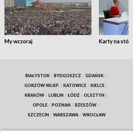
My wczoraj
Karty na stół:
BIAŁYSTOK
/
BYDGOSZCZ
/
GDAŃSK
/
GORZÓW WLKP.
/
KATOWICE
/
KIELCE
/
KRAKÓW
/
LUBLIN
/
ŁÓDŹ
/
OLSZTYN
/
OPOLE
/
POZNAŃ
/
RZESZÓW
/
SZCZECIN
/
WARSZAWA
/
WROCŁAW