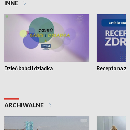
INNE
Dzień babci i dziadka
Recepta na z
ARCHIWALNE