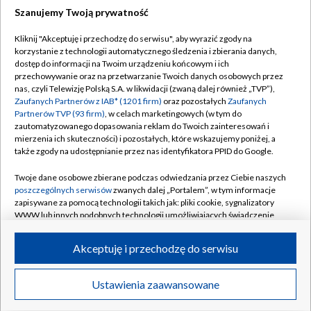
Szanujemy Twoją prywatność
Dołącz do nas:
Kliknij "Akceptuję i przechodzę do serwisu", aby wyrazić zgody na
korzystanie z technologii automatycznego śledzenia i zbierania danych,
TVP
dostęp do informacji na Twoim urządzeniu końcowym i ich
Abonament TVP
przechowywanie oraz na przetwarzanie Twoich danych osobowych przez
Regulamin TVP
nas, czyli Telewizję Polską S.A. w likwidacji (zwaną dalej również „TVP”),
Emisja w TVP
Polityka prywatności
Zaufanych Partnerów z IAB* (1201 firm)
oraz pozostałych
Zaufanych
Partnerów TVP (93 firm)
, w celach marketingowych (w tym do
Centrum informacji TVP
Moje zgody
zautomatyzowanego dopasowania reklam do Twoich zainteresowań i
mierzenia ich skuteczności) i pozostałych, które wskazujemy poniżej, a
Naziemna Telewizja Cyfrowa
Pomoc
także zgody na udostępnianie przez nas identyfikatora PPID do Google.
Sklep TVP
Biuro reklamy
Twoje dane osobowe zbierane podczas odwiedzania przez Ciebie naszych
Rada Programowa
Kontakt
poszczególnych serwisów
zwanych dalej „Portalem”, w tym informacje
zapisywane za pomocą technologii takich jak: pliki cookie, sygnalizatory
System NOS
WWW lub innych podobnych technologii umożliwiających świadczenie
dopasowanych i bezpiecznych usług, personalizację treści oraz reklam,
Informacje o nadawcy
Kanały
udostępnianie funkcji mediów społecznościowych oraz analizowanie
Akceptuję i przechodzę do serwisu
ruchu w Internecie.
Program dla prasy
©2026 Telewizja Polska S.A. w likwidacji
Biuro Reklamy
Twoje dane osobowe zbierane podczas odwiedzania przez Ciebie
Ustawienia zaawansowane
poszczególnych serwisów
na Portalu, takie jak adresy IP, identyfikatory
Ogłoszenie przetargowe
Twoich urządzeń końcowych i identyfikatory plików cookie, informacje o