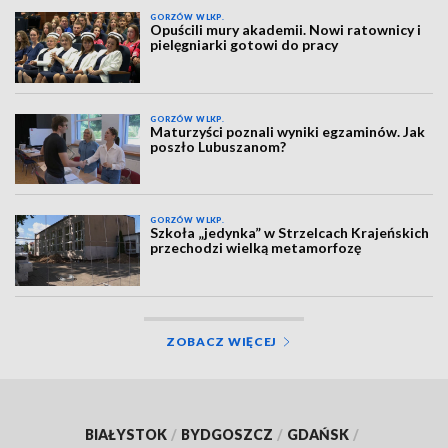
GORZÓW WLKP.
Opuścili mury akademii. Nowi ratownicy i
pielęgniarki gotowi do pracy
GORZÓW WLKP.
Maturzyści poznali wyniki egzaminów. Jak
poszło Lubuszanom?
GORZÓW WLKP.
Szkoła „jedynka” w Strzelcach Krajeńskich
przechodzi wielką metamorfozę
ZOBACZ WIĘCEJ
BIAŁYSTOK
/
BYDGOSZCZ
/
GDAŃSK
/