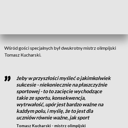
by w tej małej szkole w Baczynie
przywitać olimpijczyków, uczniów, i
lokalnej społeczności życzyć wszystkiego,
co najlepsze na następne 80 lat
Marek Cebula - wojewoda lubuski
Wśród gości specjalnych był dwukrotny mistrz olimpijski
Tomasz Kucharski.
żeby w przyszłości myśleć o jakimkolwiek
sukcesie - niekoniecznie na płaszczyźnie
sportowej - to to zacięcie wychodzące
takie ze sportu, konsekwencja,
wytrwałość, upór jest bardzo ważne na
każdym polu, i myślę, że to jest dla
uczniów równie ważne, jak sport
Tomasz Kucharski - mistrz olimpijski