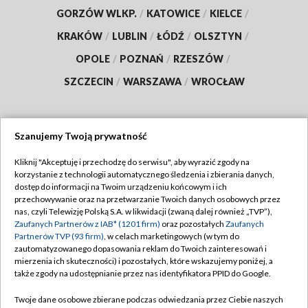
GORZÓW WLKP.
/
KATOWICE
/
KIELCE
/
KRAKÓW
/
LUBLIN
/
ŁÓDŹ
/
OLSZTYN
/
OPOLE
/
POZNAŃ
/
RZESZÓW
/
SZCZECIN
/
WARSZAWA
/
WROCŁAW
Szanujemy Twoją prywatność
Dołącz do nas:
Kliknij "Akceptuję i przechodzę do serwisu", aby wyrazić zgody na
korzystanie z technologii automatycznego śledzenia i zbierania danych,
TVP
dostęp do informacji na Twoim urządzeniu końcowym i ich
Abonament TVP
przechowywanie oraz na przetwarzanie Twoich danych osobowych przez
Regulamin TVP
nas, czyli Telewizję Polską S.A. w likwidacji (zwaną dalej również „TVP”),
Emisja w TVP
Polityka prywatności
Zaufanych Partnerów z IAB* (1201 firm)
oraz pozostałych
Zaufanych
Partnerów TVP (93 firm)
, w celach marketingowych (w tym do
Centrum informacji TVP
Moje zgody
zautomatyzowanego dopasowania reklam do Twoich zainteresowań i
mierzenia ich skuteczności) i pozostałych, które wskazujemy poniżej, a
Naziemna Telewizja Cyfrowa
Pomoc
także zgody na udostępnianie przez nas identyfikatora PPID do Google.
Sklep TVP
Biuro reklamy
Twoje dane osobowe zbierane podczas odwiedzania przez Ciebie naszych