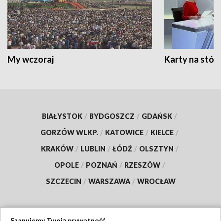
My wczoraj
Karty na stół:
BIAŁYSTOK
/
BYDGOSZCZ
/
GDAŃSK
/
GORZÓW WLKP.
/
KATOWICE
/
KIELCE
/
KRAKÓW
/
LUBLIN
/
ŁÓDŹ
/
OLSZTYN
/
OPOLE
/
POZNAŃ
/
RZESZÓW
/
SZCZECIN
/
WARSZAWA
/
WROCŁAW
Szanujemy Twoją prywatność