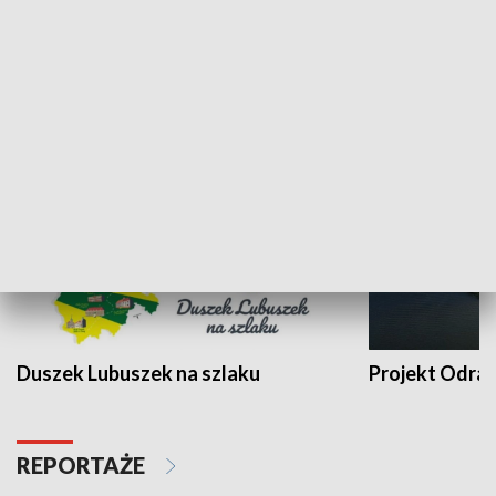
Kalejdoskop
Sołtys na med
WYPOCZYNEK I REKREACJA
Duszek Lubuszek na szlaku
Projekt Odra
REPORTAŻE