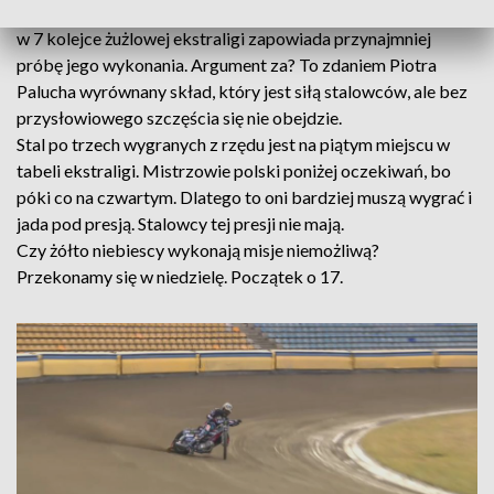
kategorii tych niemożliwych do realizacji.
Gezet
Stal Gorzów
w 7 kolejce żużlowej ekstraligi zapowiada przynajmniej
próbę jego wykonania. Argument za? To zdaniem Piotra
Palucha wyrównany skład, który jest siłą stalowców, ale bez
przysłowiowego szczęścia się nie obejdzie.
Stal po trzech wygranych z rzędu jest na piątym miejscu w
tabeli ekstraligi. Mistrzowie polski poniżej oczekiwań, bo
póki co na czwartym. Dlatego to oni bardziej muszą wygrać i
jada pod presją. Stalowcy tej presji nie mają.
Czy żółto niebiescy wykonają misje niemożliwą?
Przekonamy się w niedzielę. Początek o 17.