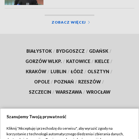
ZOBACZ WIĘCEJ
BIAŁYSTOK
/
BYDGOSZCZ
/
GDAŃSK
/
GORZÓW WLKP.
/
KATOWICE
/
KIELCE
/
KRAKÓW
/
LUBLIN
/
ŁÓDŹ
/
OLSZTYN
/
OPOLE
/
POZNAŃ
/
RZESZÓW
/
SZCZECIN
/
WARSZAWA
/
WROCŁAW
Szanujemy Twoją prywatność
Dołącz do nas:
Kliknij "Akceptuję i przechodzę do serwisu", aby wyrazić zgody na
korzystanie z technologii automatycznego śledzenia i zbierania danych,
TVP