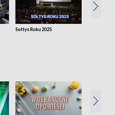
h
Sołtys Roku 2025
20 lat minęł
Wlkp.