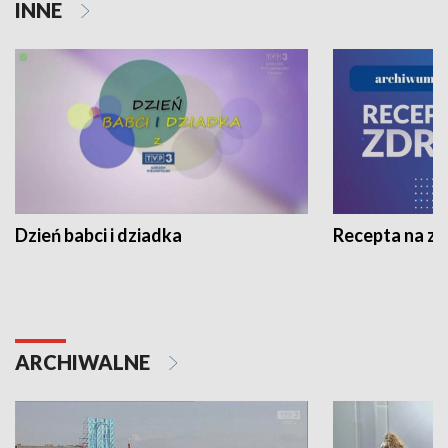
INNE
Dzień babci i dziadka
Recepta na z
ARCHIWALNE