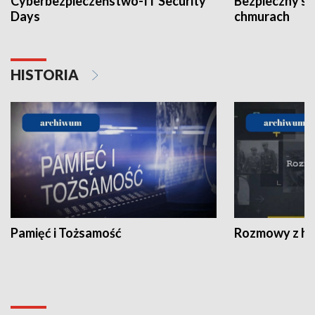
Cyberbezpieczeństwo-IT Security
Bezpieczny s
Days
chmurach
HISTORIA
Pamięć i Tożsamość
Rozmowy z his