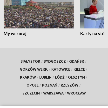
My wczoraj
Karty na stół:
BIAŁYSTOK
/
BYDGOSZCZ
/
GDAŃSK
/
GORZÓW WLKP.
/
KATOWICE
/
KIELCE
/
KRAKÓW
/
LUBLIN
/
ŁÓDŹ
/
OLSZTYN
/
OPOLE
/
POZNAŃ
/
RZESZÓW
/
SZCZECIN
/
WARSZAWA
/
WROCŁAW