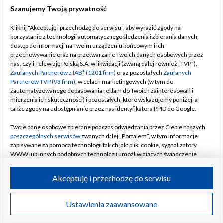
Szanujemy Twoją prywatność
Dołącz do nas:
Kliknij "Akceptuję i przechodzę do serwisu", aby wyrazić zgody na
korzystanie z technologii automatycznego śledzenia i zbierania danych,
TVP
dostęp do informacji na Twoim urządzeniu końcowym i ich
Abonament TVP
przechowywanie oraz na przetwarzanie Twoich danych osobowych przez
Regulamin TVP
nas, czyli Telewizję Polską S.A. w likwidacji (zwaną dalej również „TVP”),
Emisja w TVP
Polityka prywatności
Zaufanych Partnerów z IAB* (1201 firm)
oraz pozostałych
Zaufanych
Partnerów TVP (93 firm)
, w celach marketingowych (w tym do
Centrum informacji TVP
Moje zgody
zautomatyzowanego dopasowania reklam do Twoich zainteresowań i
mierzenia ich skuteczności) i pozostałych, które wskazujemy poniżej, a
Naziemna Telewizja Cyfrowa
Pomoc
także zgody na udostępnianie przez nas identyfikatora PPID do Google.
Sklep TVP
Biuro reklamy
Twoje dane osobowe zbierane podczas odwiedzania przez Ciebie naszych
Rada Programowa
Kontakt
poszczególnych serwisów
zwanych dalej „Portalem”, w tym informacje
zapisywane za pomocą technologii takich jak: pliki cookie, sygnalizatory
System NOS
WWW lub innych podobnych technologii umożliwiających świadczenie
dopasowanych i bezpiecznych usług, personalizację treści oraz reklam,
Informacje o nadawcy
Kanały
udostępnianie funkcji mediów społecznościowych oraz analizowanie
Akceptuję i przechodzę do serwisu
ruchu w Internecie.
Program dla prasy
©2026 Telewizja Polska S.A. w likwidacji
Biuro Reklamy
Twoje dane osobowe zbierane podczas odwiedzania przez Ciebie
Ustawienia zaawansowane
poszczególnych serwisów
na Portalu, takie jak adresy IP, identyfikatory
Ogłoszenie przetargowe
Twoich urządzeń końcowych i identyfikatory plików cookie, informacje o