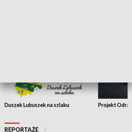
Kalejdoskop
Sołtys na med
WYPOCZYNEK I REKREACJA
Duszek Lubuszek na szlaku
Projekt Odra
REPORTAŻE