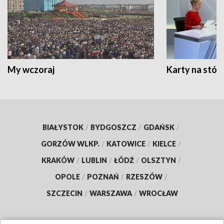
My wczoraj
Karty na stół:
BIAŁYSTOK
/
BYDGOSZCZ
/
GDAŃSK
/
GORZÓW WLKP.
/
KATOWICE
/
KIELCE
/
KRAKÓW
/
LUBLIN
/
ŁÓDŹ
/
OLSZTYN
/
OPOLE
/
POZNAŃ
/
RZESZÓW
/
SZCZECIN
/
WARSZAWA
/
WROCŁAW