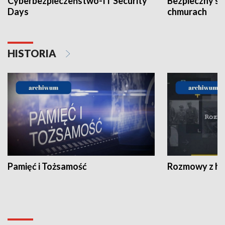
Cyberbezpieczeństwo-IT Security
Bezpieczny s
Days
chmurach
HISTORIA
Pamięć i Tożsamość
Rozmowy z his