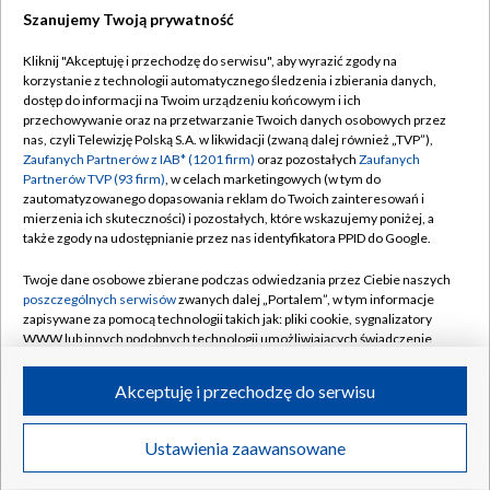
Szanujemy Twoją prywatność
Dołącz do nas:
Kliknij "Akceptuję i przechodzę do serwisu", aby wyrazić zgody na
korzystanie z technologii automatycznego śledzenia i zbierania danych,
TVP
dostęp do informacji na Twoim urządzeniu końcowym i ich
Abonament TVP
przechowywanie oraz na przetwarzanie Twoich danych osobowych przez
Regulamin TVP
nas, czyli Telewizję Polską S.A. w likwidacji (zwaną dalej również „TVP”),
Emisja w TVP
Polityka prywatności
Zaufanych Partnerów z IAB* (1201 firm)
oraz pozostałych
Zaufanych
Partnerów TVP (93 firm)
, w celach marketingowych (w tym do
Centrum informacji TVP
Moje zgody
zautomatyzowanego dopasowania reklam do Twoich zainteresowań i
mierzenia ich skuteczności) i pozostałych, które wskazujemy poniżej, a
Naziemna Telewizja Cyfrowa
Pomoc
także zgody na udostępnianie przez nas identyfikatora PPID do Google.
Sklep TVP
Biuro reklamy
Twoje dane osobowe zbierane podczas odwiedzania przez Ciebie naszych
Rada Programowa
Kontakt
poszczególnych serwisów
zwanych dalej „Portalem”, w tym informacje
zapisywane za pomocą technologii takich jak: pliki cookie, sygnalizatory
System NOS
WWW lub innych podobnych technologii umożliwiających świadczenie
dopasowanych i bezpiecznych usług, personalizację treści oraz reklam,
Informacje o nadawcy
Kanały
udostępnianie funkcji mediów społecznościowych oraz analizowanie
Akceptuję i przechodzę do serwisu
ruchu w Internecie.
Program dla prasy
©2026 Telewizja Polska S.A. w likwidacji
Biuro Reklamy
Twoje dane osobowe zbierane podczas odwiedzania przez Ciebie
Ustawienia zaawansowane
poszczególnych serwisów
na Portalu, takie jak adresy IP, identyfikatory
Ogłoszenie przetargowe
Twoich urządzeń końcowych i identyfikatory plików cookie, informacje o