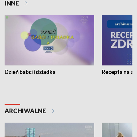
INNE
Dzień babci i dziadka
Recepta na z
ARCHIWALNE