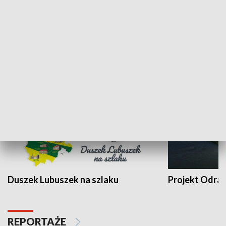
Kalejdoskop
Sołtys na med
WYPOCZYNEK I REKREACJA
Duszek Lubuszek na szlaku
Projekt Odra
REPORTAŻE