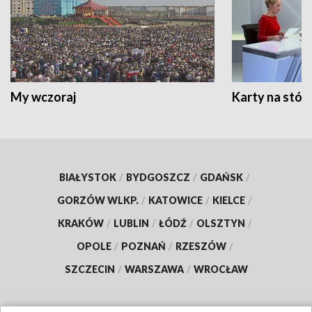
My wczoraj
Karty na stół:
BIAŁYSTOK
/
BYDGOSZCZ
/
GDAŃSK
/
GORZÓW WLKP.
/
KATOWICE
/
KIELCE
/
KRAKÓW
/
LUBLIN
/
ŁÓDŹ
/
OLSZTYN
/
OPOLE
/
POZNAŃ
/
RZESZÓW
/
SZCZECIN
/
WARSZAWA
/
WROCŁAW