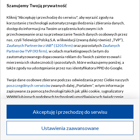
Szanujemy Twoją prywatność
Dołącz do nas:
Kliknij "Akceptuję i przechodzę do serwisu", aby wyrazić zgody na
korzystanie z technologii automatycznego śledzenia i zbierania danych,
TVP
dostęp do informacji na Twoim urządzeniu końcowym i ich
Abonament TVP
przechowywanie oraz na przetwarzanie Twoich danych osobowych przez
Regulamin TVP
nas, czyli Telewizję Polską S.A. w likwidacji (zwaną dalej również „TVP”),
Emisja w TVP
Polityka prywatności
Zaufanych Partnerów z IAB* (1201 firm)
oraz pozostałych
Zaufanych
Partnerów TVP (93 firm)
, w celach marketingowych (w tym do
Centrum informacji TVP
Moje zgody
zautomatyzowanego dopasowania reklam do Twoich zainteresowań i
mierzenia ich skuteczności) i pozostałych, które wskazujemy poniżej, a
Naziemna Telewizja Cyfrowa
Pomoc
także zgody na udostępnianie przez nas identyfikatora PPID do Google.
Sklep TVP
Biuro reklamy
Twoje dane osobowe zbierane podczas odwiedzania przez Ciebie naszych
Rada Programowa
Kontakt
poszczególnych serwisów
zwanych dalej „Portalem”, w tym informacje
zapisywane za pomocą technologii takich jak: pliki cookie, sygnalizatory
System NOS
WWW lub innych podobnych technologii umożliwiających świadczenie
dopasowanych i bezpiecznych usług, personalizację treści oraz reklam,
Informacje o nadawcy
Kanały
udostępnianie funkcji mediów społecznościowych oraz analizowanie
Akceptuję i przechodzę do serwisu
ruchu w Internecie.
Program dla prasy
©2026 Telewizja Polska S.A. w likwidacji
Biuro Reklamy
Twoje dane osobowe zbierane podczas odwiedzania przez Ciebie
Ustawienia zaawansowane
poszczególnych serwisów
na Portalu, takie jak adresy IP, identyfikatory
Ogłoszenie przetargowe
Twoich urządzeń końcowych i identyfikatory plików cookie, informacje o