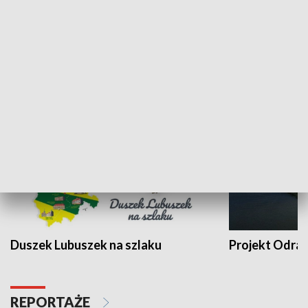
Kalejdoskop
Sołtys na med
WYPOCZYNEK I REKREACJA
Duszek Lubuszek na szlaku
Projekt Odra
REPORTAŻE