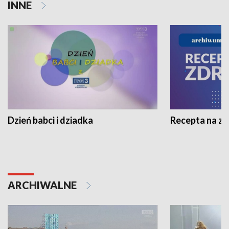
INNE
Dzień babci i dziadka
Recepta na z
ARCHIWALNE