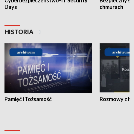
Cyberbezpieczeństwo-IT Security
Bezpieczny s
Days
chmurach
HISTORIA
Pamięć i Tożsamość
Rozmowy z his