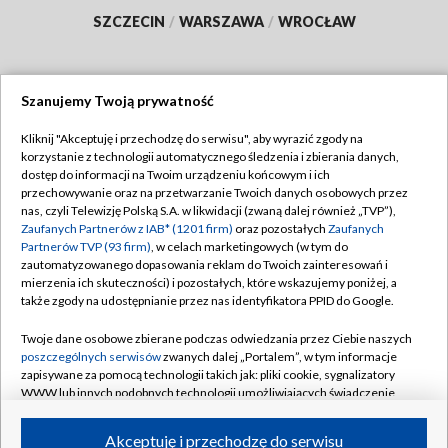
SZCZECIN
/
WARSZAWA
/
WROCŁAW
Szanujemy Twoją prywatność
Dołącz do nas:
Kliknij "Akceptuję i przechodzę do serwisu", aby wyrazić zgody na
korzystanie z technologii automatycznego śledzenia i zbierania danych,
TVP
dostęp do informacji na Twoim urządzeniu końcowym i ich
Abonament TVP
przechowywanie oraz na przetwarzanie Twoich danych osobowych przez
Regulamin TVP
nas, czyli Telewizję Polską S.A. w likwidacji (zwaną dalej również „TVP”),
Emisja w TVP
Polityka prywatności
Zaufanych Partnerów z IAB* (1201 firm)
oraz pozostałych
Zaufanych
Partnerów TVP (93 firm)
, w celach marketingowych (w tym do
Centrum informacji TVP
Moje zgody
zautomatyzowanego dopasowania reklam do Twoich zainteresowań i
mierzenia ich skuteczności) i pozostałych, które wskazujemy poniżej, a
Naziemna Telewizja Cyfrowa
Pomoc
także zgody na udostępnianie przez nas identyfikatora PPID do Google.
Sklep TVP
Biuro reklamy
Twoje dane osobowe zbierane podczas odwiedzania przez Ciebie naszych
Rada Programowa
Kontakt
poszczególnych serwisów
zwanych dalej „Portalem”, w tym informacje
zapisywane za pomocą technologii takich jak: pliki cookie, sygnalizatory
System NOS
WWW lub innych podobnych technologii umożliwiających świadczenie
dopasowanych i bezpiecznych usług, personalizację treści oraz reklam,
Informacje o nadawcy
Kanały
udostępnianie funkcji mediów społecznościowych oraz analizowanie
Akceptuję i przechodzę do serwisu
ruchu w Internecie.