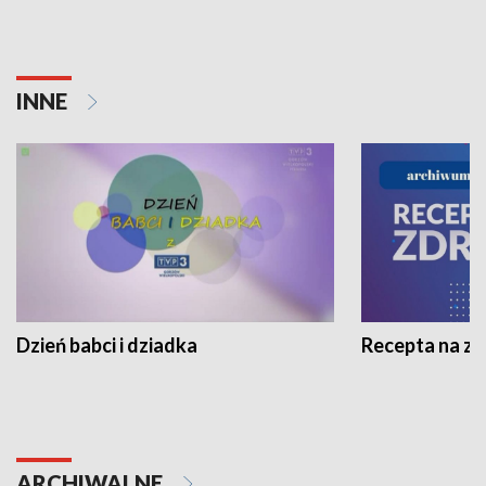
INNE
Dzień babci i dziadka
Recepta na z
ARCHIWALNE