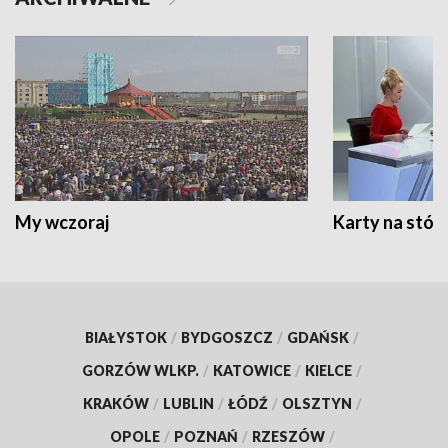
My wczoraj
Karty na stół:
BIAŁYSTOK
/
BYDGOSZCZ
/
GDAŃSK
/
GORZÓW WLKP.
/
KATOWICE
/
KIELCE
/
KRAKÓW
/
LUBLIN
/
ŁÓDŹ
/
OLSZTYN
/
OPOLE
/
POZNAŃ
/
RZESZÓW
/