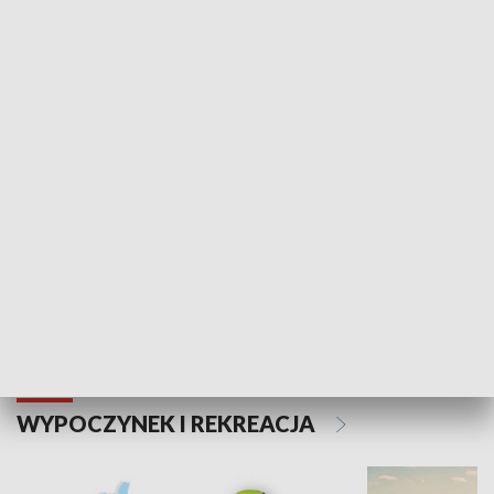
SPOŁECZEŃSTWO
Kalejdoskop
Sołtys na med
WYPOCZYNEK I REKREACJA