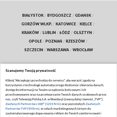
BIAŁYSTOK
/
BYDGOSZCZ
/
GDAŃSK
/
GORZÓW WLKP.
/
KATOWICE
/
KIELCE
/
KRAKÓW
/
LUBLIN
/
ŁÓDŹ
/
OLSZTYN
/
OPOLE
/
POZNAŃ
/
RZESZÓW
/
SZCZECIN
/
WARSZAWA
/
WROCŁAW
Szanujemy Twoją prywatność
Dołącz do nas:
Kliknij "Akceptuję i przechodzę do serwisu", aby wyrazić zgody na
korzystanie z technologii automatycznego śledzenia i zbierania danych,
TVP
dostęp do informacji na Twoim urządzeniu końcowym i ich
Abonament TVP
przechowywanie oraz na przetwarzanie Twoich danych osobowych przez
Regulamin TVP
nas, czyli Telewizję Polską S.A. w likwidacji (zwaną dalej również „TVP”),
Emisja w TVP
Polityka prywatności
Zaufanych Partnerów z IAB* (1201 firm)
oraz pozostałych
Zaufanych
Partnerów TVP (93 firm)
, w celach marketingowych (w tym do
Centrum informacji TVP
Moje zgody
zautomatyzowanego dopasowania reklam do Twoich zainteresowań i