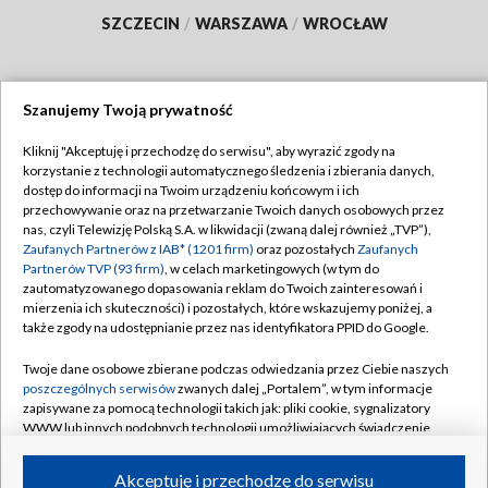
SZCZECIN
/
WARSZAWA
/
WROCŁAW
Szanujemy Twoją prywatność
Dołącz do nas:
Kliknij "Akceptuję i przechodzę do serwisu", aby wyrazić zgody na
korzystanie z technologii automatycznego śledzenia i zbierania danych,
TVP
dostęp do informacji na Twoim urządzeniu końcowym i ich
Abonament TVP
przechowywanie oraz na przetwarzanie Twoich danych osobowych przez
Regulamin TVP
nas, czyli Telewizję Polską S.A. w likwidacji (zwaną dalej również „TVP”),
Emisja w TVP
Polityka prywatności
Zaufanych Partnerów z IAB* (1201 firm)
oraz pozostałych
Zaufanych
Partnerów TVP (93 firm)
, w celach marketingowych (w tym do
Centrum informacji TVP
Moje zgody
zautomatyzowanego dopasowania reklam do Twoich zainteresowań i
mierzenia ich skuteczności) i pozostałych, które wskazujemy poniżej, a
Naziemna Telewizja Cyfrowa
Pomoc
także zgody na udostępnianie przez nas identyfikatora PPID do Google.
Sklep TVP
Biuro reklamy
Twoje dane osobowe zbierane podczas odwiedzania przez Ciebie naszych
Rada Programowa
Kontakt
poszczególnych serwisów
zwanych dalej „Portalem”, w tym informacje
zapisywane za pomocą technologii takich jak: pliki cookie, sygnalizatory
System NOS
WWW lub innych podobnych technologii umożliwiających świadczenie
dopasowanych i bezpiecznych usług, personalizację treści oraz reklam,
Informacje o nadawcy
Kanały
udostępnianie funkcji mediów społecznościowych oraz analizowanie
Akceptuję i przechodzę do serwisu
ruchu w Internecie.