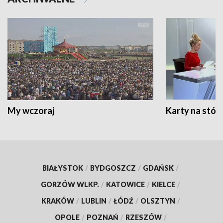
My wczoraj
Karty na stół:
BIAŁYSTOK
/
BYDGOSZCZ
/
GDAŃSK
/
GORZÓW WLKP.
/
KATOWICE
/
KIELCE
/
KRAKÓW
/
LUBLIN
/
ŁÓDŹ
/
OLSZTYN
/
OPOLE
/
POZNAŃ
/
RZESZÓW
/