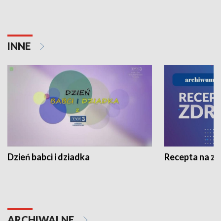
INNE
Dzień babci i dziadka
Recepta na z
ARCHIWALNE