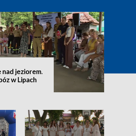
 nad jeziorem.
bóz w Lipach