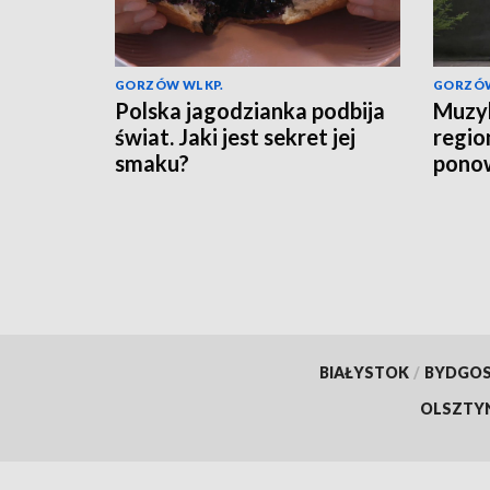
GORZÓW WLKP.
GORZÓW
Polska jagodzianka podbija
Muzyk
świat. Jaki jest sekret jej
regio
smaku?
ponow
Łago
BIAŁYSTOK
/
BYDGO
OLSZTY