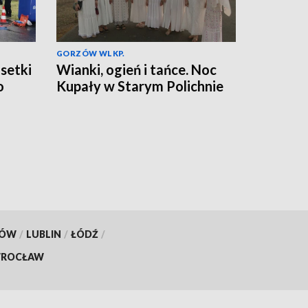
GORZÓW WLKP.
 setki
Wianki, ogień i tańce. Noc
o
Kupały w Starym Polichnie
KÓW
/
LUBLIN
/
ŁÓDŹ
/
ROCŁAW