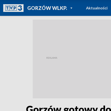
POWRÓT DO
GORZÓW WLKP.
Aktualności
TVP REGIONY
Gorzów gotowy do w