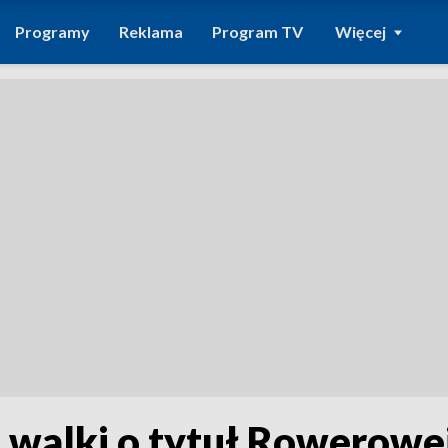
Programy
Reklama
Program TV
Więcej
alki o tytuł Rowerowej 