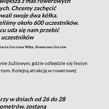
jwiększa z mas rowerowych
ych. Chcemy zachęcić
wali swoje dwa kółka.
eliśmy około 600 uczestników.
cu uda się nam przebić
a uczestników
Miasta Gorzowa Wlkp., Rowerowy Gorzów
nie żużlowym, gdzie odbędzie się festyn
rnym. Kolejną atrakcją w rowerowej
zy w dniach od 26 do 28
lometrów, zostaną