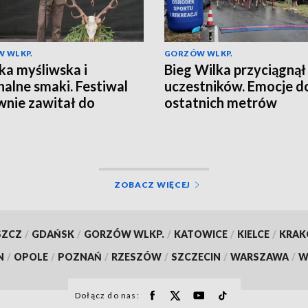
 WLKP.
GORZÓW WLKP.
a myśliwska i
Bieg Wilka przyciągnął
nalne smaki. Festiwal
uczestników. Emocje d
nie zawitał do
ostatnich metrów
wa
ZOBACZ WIĘCEJ
SZCZ
/
GDAŃSK
/
GORZÓW WLKP.
/
KATOWICE
/
KIELCE
/
KRA
N
/
OPOLE
/
POZNAŃ
/
RZESZÓW
/
SZCZECIN
/
WARSZAWA
/
W
Dołącz do nas: