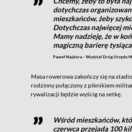
Chcemy, żeby to była na
dotychczas organizowan
mieszkańców, żeby szyko
Dotychczas najwięcej mi
Mamy nadzieję, że w koń
magiczną barierę tysiąc
Paweł Najdora - Wydział Dróg Urzędu 
Masa rowerowa zakończy się na stadio
rodzinny połączony z piknikiem milita
rywalizacji będzie wyścig na setkę.
Wśród mieszkańców, któr
czerwca przejadą 100 ki