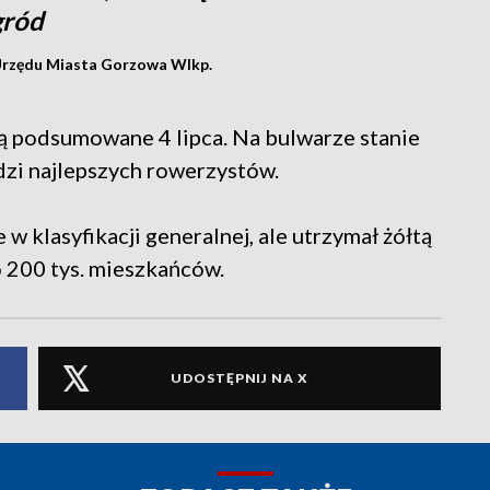
gród
Urzędu Miasta Gorzowa Wlkp.
 podsumowane 4 lipca. Na bulwarze stanie
zi najlepszych rowerzystów.
 klasyfikacji generalnej, ale utrzymał żółtą
o 200 tys. mieszkańców.
UDOSTĘPNIJ NA X