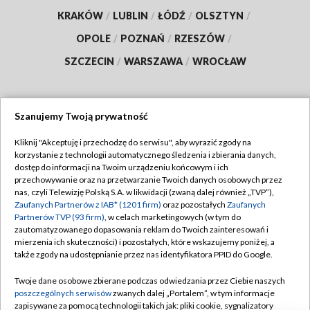
KRAKÓW
/
LUBLIN
/
ŁÓDŹ
/
OLSZTYN
/
OPOLE
/
POZNAŃ
/
RZESZÓW
/
SZCZECIN
/
WARSZAWA
/
WROCŁAW
Szanujemy Twoją prywatność
Dołącz do nas:
Kliknij "Akceptuję i przechodzę do serwisu", aby wyrazić zgody na
korzystanie z technologii automatycznego śledzenia i zbierania danych,
TVP
dostęp do informacji na Twoim urządzeniu końcowym i ich
Abonament TVP
przechowywanie oraz na przetwarzanie Twoich danych osobowych przez
Regulamin TVP
nas, czyli Telewizję Polską S.A. w likwidacji (zwaną dalej również „TVP”),
Emisja w TVP
Polityka prywatności
Zaufanych Partnerów z IAB* (1201 firm)
oraz pozostałych
Zaufanych
Partnerów TVP (93 firm)
, w celach marketingowych (w tym do
Centrum informacji TVP
Moje zgody
zautomatyzowanego dopasowania reklam do Twoich zainteresowań i
mierzenia ich skuteczności) i pozostałych, które wskazujemy poniżej, a
Naziemna Telewizja Cyfrowa
Pomoc
także zgody na udostępnianie przez nas identyfikatora PPID do Google.
Sklep TVP
Biuro reklamy
Twoje dane osobowe zbierane podczas odwiedzania przez Ciebie naszych
Rada Programowa
Kontakt
poszczególnych serwisów
zwanych dalej „Portalem”, w tym informacje
zapisywane za pomocą technologii takich jak: pliki cookie, sygnalizatory