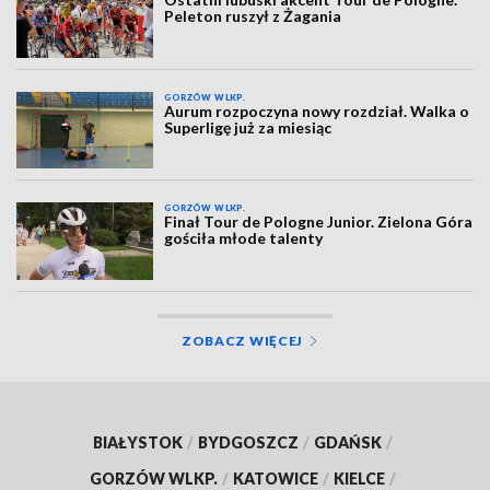
Peleton ruszył z Żagania
GORZÓW WLKP.
Aurum rozpoczyna nowy rozdział. Walka o
Superligę już za miesiąc
GORZÓW WLKP.
Finał Tour de Pologne Junior. Zielona Góra
gościła młode talenty
ZOBACZ WIĘCEJ
BIAŁYSTOK
/
BYDGOSZCZ
/
GDAŃSK
/
GORZÓW WLKP.
/
KATOWICE
/
KIELCE
/