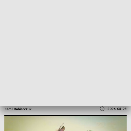
POWRÓT DO
GORZÓW WLKP.
TVP REGIONY
Finał dla Lechii czy Odry? Mecz
pokażemy na naszej antenie
2026-05-25
Kamil Babiarczuk