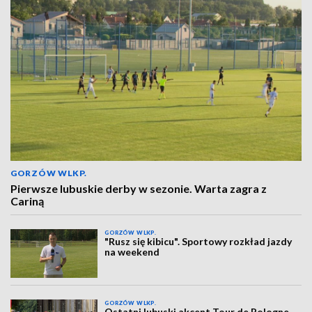
GORZÓW WLKP.
Pierwsze lubuskie derby w sezonie. Warta zagra z
Cariną
GORZÓW WLKP.
"Rusz się kibicu". Sportowy rozkład jazdy
na weekend
GORZÓW WLKP.
Ostatni lubuski akcent Tour de Pologne.