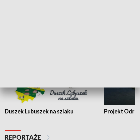
Kalejdoskop
Sołtys na med
WYPOCZYNEK I REKREACJA
Duszek Lubuszek na szlaku
Projekt Odra
REPORTAŻE