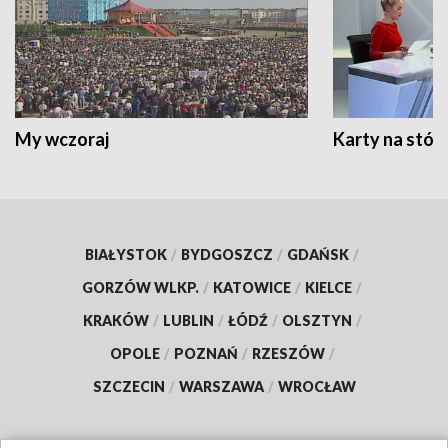
My wczoraj
Karty na stół:
BIAŁYSTOK
/
BYDGOSZCZ
/
GDAŃSK
/
GORZÓW WLKP.
/
KATOWICE
/
KIELCE
/
KRAKÓW
/
LUBLIN
/
ŁÓDŹ
/
OLSZTYN
/
OPOLE
/
POZNAŃ
/
RZESZÓW
/
SZCZECIN
/
WARSZAWA
/
WROCŁAW