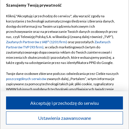
Szanujemy Twoją prywatność
Dołącz do nas:
Kliknij "Akceptuję i przechodzę do serwisu", aby wyrazić zgody na
korzystanie z technologii automatycznego śledzenia i zbierania danych,
TVP
dostęp do informacji na Twoim urządzeniu końcowym i ich
Abonament TVP
przechowywanie oraz na przetwarzanie Twoich danych osobowych przez
Regulamin TVP
nas, czyli Telewizję Polską S.A. w likwidacji (zwaną dalej również „TVP”),
Emisja w TVP
Polityka prywatności
Zaufanych Partnerów z IAB* (1201 firm)
oraz pozostałych
Zaufanych
Partnerów TVP (93 firm)
, w celach marketingowych (w tym do
Centrum informacji TVP
Moje zgody
zautomatyzowanego dopasowania reklam do Twoich zainteresowań i
mierzenia ich skuteczności) i pozostałych, które wskazujemy poniżej, a
Naziemna Telewizja Cyfrowa
Pomoc
także zgody na udostępnianie przez nas identyfikatora PPID do Google.
Sklep TVP
Biuro reklamy
Twoje dane osobowe zbierane podczas odwiedzania przez Ciebie naszych
Rada Programowa
Kontakt
poszczególnych serwisów
zwanych dalej „Portalem”, w tym informacje
zapisywane za pomocą technologii takich jak: pliki cookie, sygnalizatory
System NOS
WWW lub innych podobnych technologii umożliwiających świadczenie
dopasowanych i bezpiecznych usług, personalizację treści oraz reklam,
Informacje o nadawcy
Kanały
udostępnianie funkcji mediów społecznościowych oraz analizowanie
Akceptuję i przechodzę do serwisu
ruchu w Internecie.
Program dla prasy
©2026 Telewizja Polska S.A. w likwidacji
Biuro Reklamy
Twoje dane osobowe zbierane podczas odwiedzania przez Ciebie
Ustawienia zaawansowane
poszczególnych serwisów
na Portalu, takie jak adresy IP, identyfikatory
Ogłoszenie przetargowe
Twoich urządzeń końcowych i identyfikatory plików cookie, informacje o