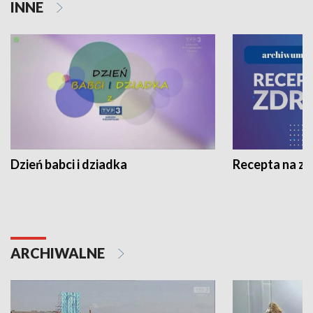
INNE
Dzień babci i dziadka
Recepta na z
ARCHIWALNE