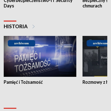
Cyberbezpieczeństwo-IT Security
Bezpieczny s
Days
chmurach
HISTORIA
Pamięć i Tożsamość
Rozmowy z his