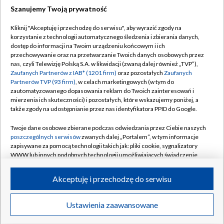
Szanujemy Twoją prywatność
Dołącz do nas:
Kliknij "Akceptuję i przechodzę do serwisu", aby wyrazić zgody na
korzystanie z technologii automatycznego śledzenia i zbierania danych,
TVP
dostęp do informacji na Twoim urządzeniu końcowym i ich
Abonament TVP
przechowywanie oraz na przetwarzanie Twoich danych osobowych przez
Regulamin TVP
nas, czyli Telewizję Polską S.A. w likwidacji (zwaną dalej również „TVP”),
Emisja w TVP
Polityka prywatności
Zaufanych Partnerów z IAB* (1201 firm)
oraz pozostałych
Zaufanych
Partnerów TVP (93 firm)
, w celach marketingowych (w tym do
Centrum informacji TVP
Moje zgody
zautomatyzowanego dopasowania reklam do Twoich zainteresowań i
mierzenia ich skuteczności) i pozostałych, które wskazujemy poniżej, a
Naziemna Telewizja Cyfrowa
Pomoc
także zgody na udostępnianie przez nas identyfikatora PPID do Google.
Sklep TVP
Biuro reklamy
Twoje dane osobowe zbierane podczas odwiedzania przez Ciebie naszych
Rada Programowa
Kontakt
poszczególnych serwisów
zwanych dalej „Portalem”, w tym informacje
zapisywane za pomocą technologii takich jak: pliki cookie, sygnalizatory
System NOS
WWW lub innych podobnych technologii umożliwiających świadczenie
dopasowanych i bezpiecznych usług, personalizację treści oraz reklam,
Informacje o nadawcy
Kanały
udostępnianie funkcji mediów społecznościowych oraz analizowanie
Akceptuję i przechodzę do serwisu
ruchu w Internecie.
Program dla prasy
©2026 Telewizja Polska S.A. w likwidacji
Biuro Reklamy
Twoje dane osobowe zbierane podczas odwiedzania przez Ciebie
Ustawienia zaawansowane
poszczególnych serwisów
na Portalu, takie jak adresy IP, identyfikatory
Ogłoszenie przetargowe
Twoich urządzeń końcowych i identyfikatory plików cookie, informacje o