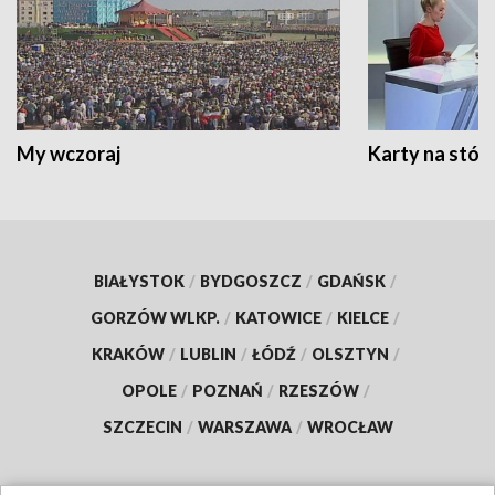
My wczoraj
Karty na stół:
BIAŁYSTOK
/
BYDGOSZCZ
/
GDAŃSK
/
GORZÓW WLKP.
/
KATOWICE
/
KIELCE
/
KRAKÓW
/
LUBLIN
/
ŁÓDŹ
/
OLSZTYN
/
OPOLE
/
POZNAŃ
/
RZESZÓW
/
SZCZECIN
/
WARSZAWA
/
WROCŁAW