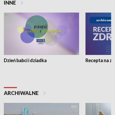
INNE
Dzień babci i dziadka
Recepta na z
ARCHIWALNE