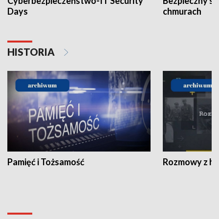
Cyberbezpieczeństwo-IT Security
Bezpieczny s
Days
chmurach
HISTORIA
Pamięć i Tożsamość
Rozmowy z his