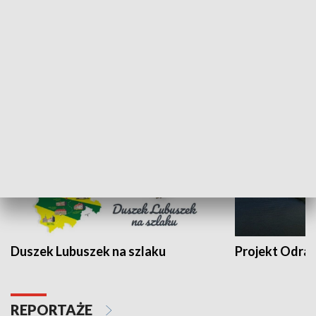
Kalejdoskop
Sołtys na med
WYPOCZYNEK I REKREACJA
Duszek Lubuszek na szlaku
Projekt Odra
REPORTAŻE