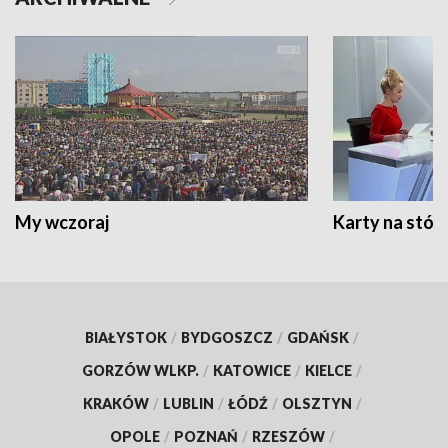
My wczoraj
Karty na stół:
BIAŁYSTOK
/
BYDGOSZCZ
/
GDAŃSK
/
GORZÓW WLKP.
/
KATOWICE
/
KIELCE
/
KRAKÓW
/
LUBLIN
/
ŁÓDŹ
/
OLSZTYN
/
OPOLE
/
POZNAŃ
/
RZESZÓW
/