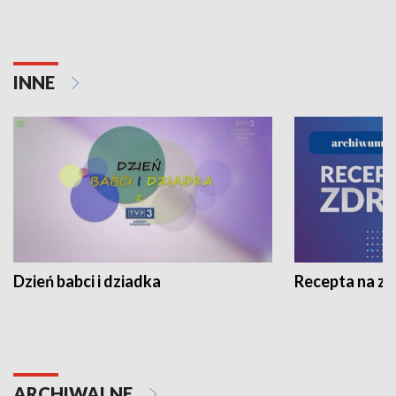
INNE
Dzień babci i dziadka
Recepta na z
ARCHIWALNE