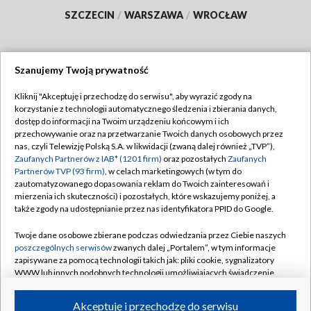
SZCZECIN
/
WARSZAWA
/
WROCŁAW
Szanujemy Twoją prywatność
Dołącz do nas:
Kliknij "Akceptuję i przechodzę do serwisu", aby wyrazić zgody na
korzystanie z technologii automatycznego śledzenia i zbierania danych,
TVP
dostęp do informacji na Twoim urządzeniu końcowym i ich
Abonament TVP
przechowywanie oraz na przetwarzanie Twoich danych osobowych przez
Regulamin TVP
nas, czyli Telewizję Polską S.A. w likwidacji (zwaną dalej również „TVP”),
Emisja w TVP
Polityka prywatności
Zaufanych Partnerów z IAB* (1201 firm)
oraz pozostałych
Zaufanych
Partnerów TVP (93 firm)
, w celach marketingowych (w tym do
Centrum informacji TVP
Moje zgody
zautomatyzowanego dopasowania reklam do Twoich zainteresowań i
mierzenia ich skuteczności) i pozostałych, które wskazujemy poniżej, a
Naziemna Telewizja Cyfrowa
Pomoc
także zgody na udostępnianie przez nas identyfikatora PPID do Google.
Sklep TVP
Biuro reklamy
Twoje dane osobowe zbierane podczas odwiedzania przez Ciebie naszych
Rada Programowa
Kontakt
poszczególnych serwisów
zwanych dalej „Portalem”, w tym informacje
zapisywane za pomocą technologii takich jak: pliki cookie, sygnalizatory
System NOS
WWW lub innych podobnych technologii umożliwiających świadczenie
dopasowanych i bezpiecznych usług, personalizację treści oraz reklam,
Informacje o nadawcy
Kanały
udostępnianie funkcji mediów społecznościowych oraz analizowanie
Akceptuję i przechodzę do serwisu
ruchu w Internecie.