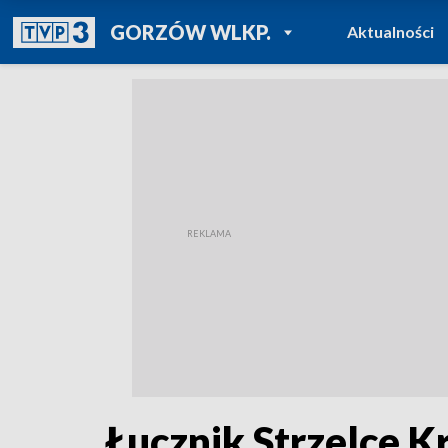
POWRÓT DO
GORZÓW WLKP.
Aktualności
TVP REGIONY
Łucznik Strzelce K