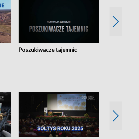
Poszukiwacze tajemnic
Kostrzyn na 