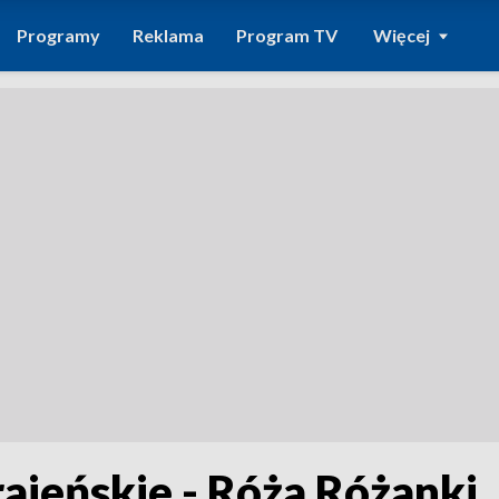
Programy
Reklama
Program TV
Więcej
rajeńskie - Róża Różanki