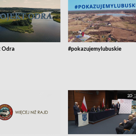
t Odra
#pokazujemylubuskie