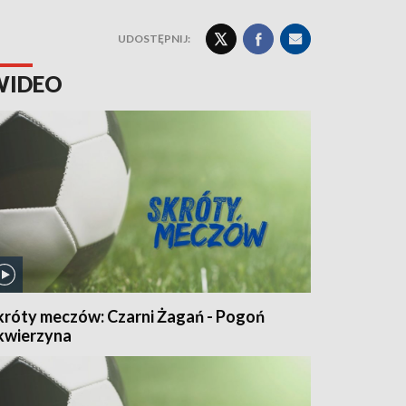
UDOSTĘPNIJ:
WIDEO
króty meczów: Czarni Żagań - Pogoń
kwierzyna