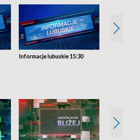
Informacje lubuskie 15:30
Przegląd ty