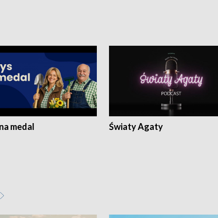
 na medal
Światy Agaty