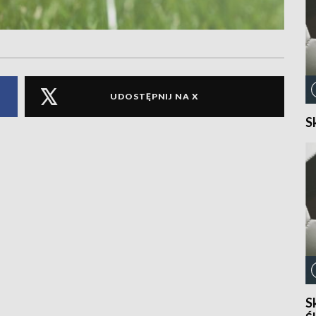
UDOSTĘPNIJ NA X
S
S