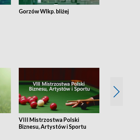
Gorzów Wlkp. bliżej
Lubuskie bliż
VIII Mistrzostwa Polski
Cztery kwar
Biznesu, Artystów i Sportu