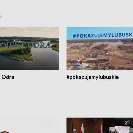
t Odra
#pokazujemylubuskie