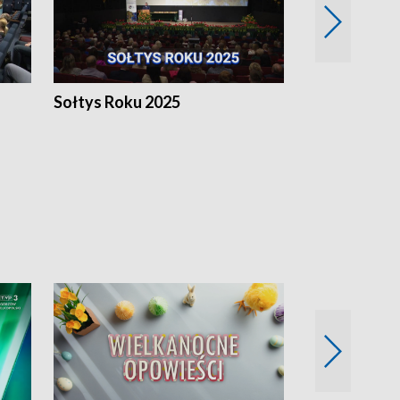
h
Sołtys Roku 2025
20 lat minęł
Wlkp.