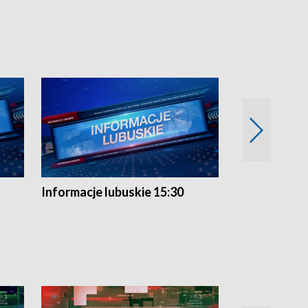
Informacje lubuskie 15:30
Przegląd ty