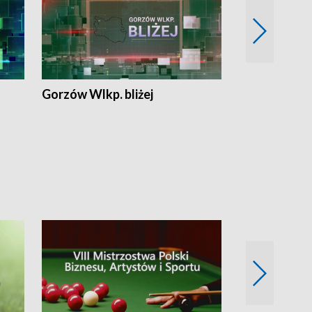
Gorzów Wlkp. bliżej
Lubuskie bliż