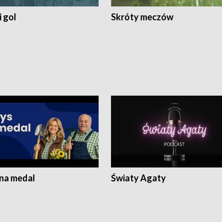
 gol
Skróty meczów
 na medal
Światy Agaty