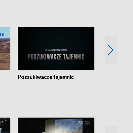
Poszukiwacze tajemnic
Kostrzyn na 