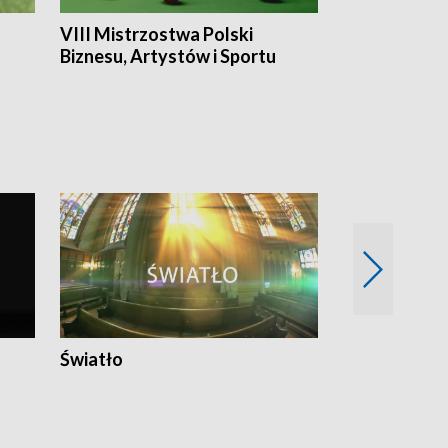
VIII Mistrzostwa Polski
Cztery kwar
Biznesu, Artystów i Sportu
Światło
Nowy adres