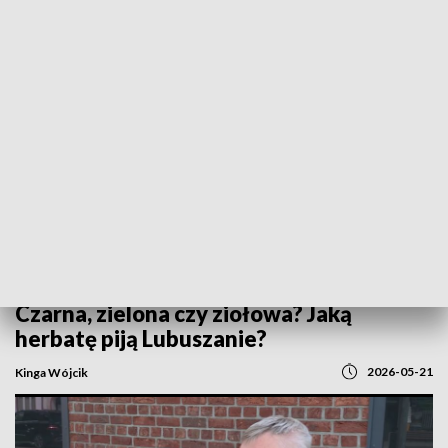
POWRÓT DO
GORZÓW WLKP.
TVP REGIONY
Czarna, zielona czy ziołowa? Jaką
herbatę piją Lubuszanie?
2026-05-21
Kinga Wójcik