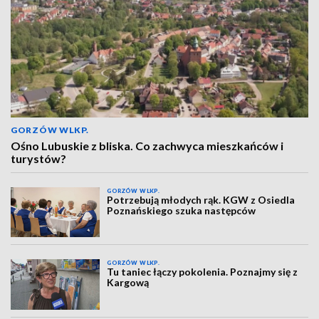
GORZÓW WLKP.
Ośno Lubuskie z bliska. Co zachwyca mieszkańców i
turystów?
GORZÓW WLKP.
Potrzebują młodych rąk. KGW z Osiedla
Poznańskiego szuka następców
GORZÓW WLKP.
Tu taniec łączy pokolenia. Poznajmy się z
Kargową