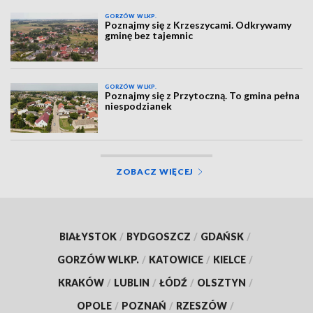
GORZÓW WLKP.
Poznajmy się z Krzeszycami. Odkrywamy
gminę bez tajemnic
GORZÓW WLKP.
Poznajmy się z Przytoczną. To gmina pełna
niespodzianek
ZOBACZ WIĘCEJ
BIAŁYSTOK
/
BYDGOSZCZ
/
GDAŃSK
/
GORZÓW WLKP.
/
KATOWICE
/
KIELCE
/
KRAKÓW
/
LUBLIN
/
ŁÓDŹ
/
OLSZTYN
/
OPOLE
/
POZNAŃ
/
RZESZÓW
/