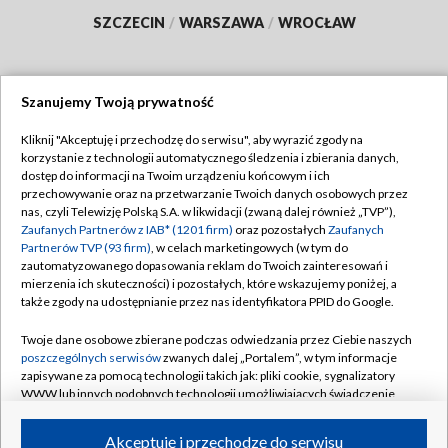
SZCZECIN
/
WARSZAWA
/
WROCŁAW
Szanujemy Twoją prywatność
Dołącz do nas:
Kliknij "Akceptuję i przechodzę do serwisu", aby wyrazić zgody na
korzystanie z technologii automatycznego śledzenia i zbierania danych,
TVP
dostęp do informacji na Twoim urządzeniu końcowym i ich
Abonament TVP
przechowywanie oraz na przetwarzanie Twoich danych osobowych przez
Regulamin TVP
nas, czyli Telewizję Polską S.A. w likwidacji (zwaną dalej również „TVP”),
Emisja w TVP
Polityka prywatności
Zaufanych Partnerów z IAB* (1201 firm)
oraz pozostałych
Zaufanych
Partnerów TVP (93 firm)
, w celach marketingowych (w tym do
Centrum informacji TVP
Moje zgody
zautomatyzowanego dopasowania reklam do Twoich zainteresowań i
mierzenia ich skuteczności) i pozostałych, które wskazujemy poniżej, a
Naziemna Telewizja Cyfrowa
Pomoc
także zgody na udostępnianie przez nas identyfikatora PPID do Google.
Sklep TVP
Biuro reklamy
Twoje dane osobowe zbierane podczas odwiedzania przez Ciebie naszych
Rada Programowa
Kontakt
poszczególnych serwisów
zwanych dalej „Portalem”, w tym informacje
zapisywane za pomocą technologii takich jak: pliki cookie, sygnalizatory
System NOS
WWW lub innych podobnych technologii umożliwiających świadczenie
dopasowanych i bezpiecznych usług, personalizację treści oraz reklam,
Informacje o nadawcy
Kanały
udostępnianie funkcji mediów społecznościowych oraz analizowanie
Akceptuję i przechodzę do serwisu
ruchu w Internecie.