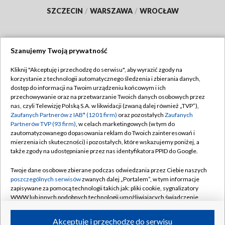
SZCZECIN
/
WARSZAWA
/
WROCŁAW
Szanujemy Twoją prywatność
Dołącz do nas:
Kliknij "Akceptuję i przechodzę do serwisu", aby wyrazić zgody na
korzystanie z technologii automatycznego śledzenia i zbierania danych,
TVP
dostęp do informacji na Twoim urządzeniu końcowym i ich
Abonament TVP
przechowywanie oraz na przetwarzanie Twoich danych osobowych przez
Regulamin TVP
nas, czyli Telewizję Polską S.A. w likwidacji (zwaną dalej również „TVP”),
Emisja w TVP
Polityka prywatności
Zaufanych Partnerów z IAB* (1201 firm)
oraz pozostałych
Zaufanych
Partnerów TVP (93 firm)
, w celach marketingowych (w tym do
Centrum informacji TVP
Moje zgody
zautomatyzowanego dopasowania reklam do Twoich zainteresowań i
mierzenia ich skuteczności) i pozostałych, które wskazujemy poniżej, a
Naziemna Telewizja Cyfrowa
Pomoc
także zgody na udostępnianie przez nas identyfikatora PPID do Google.
Sklep TVP
Biuro reklamy
Twoje dane osobowe zbierane podczas odwiedzania przez Ciebie naszych
Rada Programowa
Kontakt
poszczególnych serwisów
zwanych dalej „Portalem”, w tym informacje
zapisywane za pomocą technologii takich jak: pliki cookie, sygnalizatory
System NOS
WWW lub innych podobnych technologii umożliwiających świadczenie
dopasowanych i bezpiecznych usług, personalizację treści oraz reklam,
Informacje o nadawcy
Kanały
udostępnianie funkcji mediów społecznościowych oraz analizowanie
Akceptuję i przechodzę do serwisu
ruchu w Internecie.