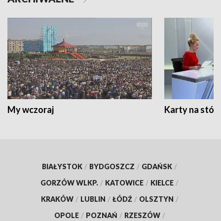
My wczoraj
Karty na stół:
BIAŁYSTOK
/
BYDGOSZCZ
/
GDAŃSK
/
GORZÓW WLKP.
/
KATOWICE
/
KIELCE
/
KRAKÓW
/
LUBLIN
/
ŁÓDŹ
/
OLSZTYN
/
OPOLE
/
POZNAŃ
/
RZESZÓW
/