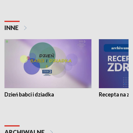
INNE
Dzień babci i dziadka
Recepta na z
ARCHIWALNE