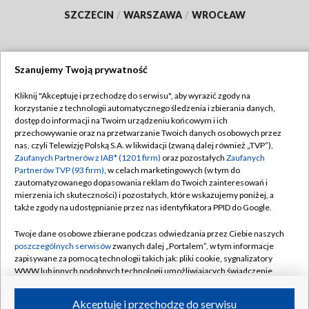
SZCZECIN
/
WARSZAWA
/
WROCŁAW
Szanujemy Twoją prywatność
Dołącz do nas:
Kliknij "Akceptuję i przechodzę do serwisu", aby wyrazić zgody na
korzystanie z technologii automatycznego śledzenia i zbierania danych,
TVP
dostęp do informacji na Twoim urządzeniu końcowym i ich
Abonament TVP
przechowywanie oraz na przetwarzanie Twoich danych osobowych przez
Regulamin TVP
nas, czyli Telewizję Polską S.A. w likwidacji (zwaną dalej również „TVP”),
Emisja w TVP
Polityka prywatności
Zaufanych Partnerów z IAB* (1201 firm)
oraz pozostałych
Zaufanych
Partnerów TVP (93 firm)
, w celach marketingowych (w tym do
Centrum informacji TVP
Moje zgody
zautomatyzowanego dopasowania reklam do Twoich zainteresowań i
mierzenia ich skuteczności) i pozostałych, które wskazujemy poniżej, a
Naziemna Telewizja Cyfrowa
Pomoc
także zgody na udostępnianie przez nas identyfikatora PPID do Google.
Sklep TVP
Biuro reklamy
Twoje dane osobowe zbierane podczas odwiedzania przez Ciebie naszych
Rada Programowa
Kontakt
poszczególnych serwisów
zwanych dalej „Portalem”, w tym informacje
zapisywane za pomocą technologii takich jak: pliki cookie, sygnalizatory
System NOS
WWW lub innych podobnych technologii umożliwiających świadczenie
dopasowanych i bezpiecznych usług, personalizację treści oraz reklam,
Informacje o nadawcy
Kanały
udostępnianie funkcji mediów społecznościowych oraz analizowanie
Akceptuję i przechodzę do serwisu
ruchu w Internecie.