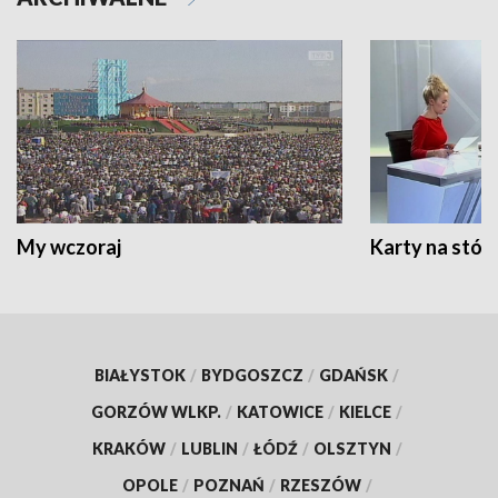
My wczoraj
Karty na stół:
BIAŁYSTOK
/
BYDGOSZCZ
/
GDAŃSK
/
GORZÓW WLKP.
/
KATOWICE
/
KIELCE
/
KRAKÓW
/
LUBLIN
/
ŁÓDŹ
/
OLSZTYN
/
OPOLE
/
POZNAŃ
/
RZESZÓW
/